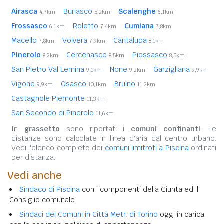
Airasca
Buriasco
Scalenghe
4,7km
5,2km
6,1km
Frossasco
Roletto
Cumiana
6,1km
7,4km
7,8km
Macello
Volvera
Cantalupa
7,8km
7,9km
8,1km
Pinerolo
Cercenasco
Piossasco
8,2km
8,5km
8,5km
San Pietro Val Lemina
None
Garzigliana
9,1km
9,2km
9,9km
Vigone
Osasco
Bruino
9,9km
10,1km
11,2km
Castagnole Piemonte
11,3km
San Secondo di Pinerolo
11,6km
In
grassetto
sono riportati i
comuni confinanti
. Le
distanze sono calcolate in linea d'aria dal centro urbano.
Vedi l'elenco completo dei
comuni limitrofi a Piscina
ordinati
per distanza.
Vedi anche
Sindaco di Piscina
con i componenti della Giunta ed il
Consiglio comunale.
Sindaci dei Comuni in Città Metr. di Torino
oggi in carica