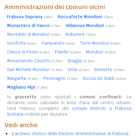
Amministrazioni dei comuni vicini
Frabosa Soprana
Roccaforte Mondovì
1,8km
4,5km
Monastero di Vasco
Villanova Mondovì
4,7km
5,5km
Montaldo di Mondovì
Roburent
5,9km
7,6km
Vicoforte
Pamparato
Torre Mondovì
8,6km
9,6km
9,9km
Chiusa di Pesio
Pianfei
Mondovì
10,1km
10,3km
10,5km
Monasterolo Casotto
Briaglia
11,9km
12,1km
San Michele Mondovì
Viola
Beinette
12,3km
13,4km
13,9km
Margarita
Peveragno
Rocca de' Baldi
14,4km
14,5km
14,6km
Magliano Alpi
17,5km
In
grassetto
sono riportati i
comuni confinanti
. Le
distanze sono calcolate in linea d'aria dal centro urbano.
Vedi l'elenco completo dei
comuni limitrofi a Frabosa
Sottana
ordinati per distanza.
Vedi anche
L'
archivio storico delle Elezioni Amministrative di Frabosa