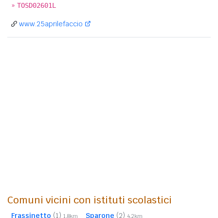
»
TOSD02601L
www.25aprilefaccio
Comuni vicini con istituti scolastici
Frassinetto
(1)
Sparone
(2)
1,8km
4,2km