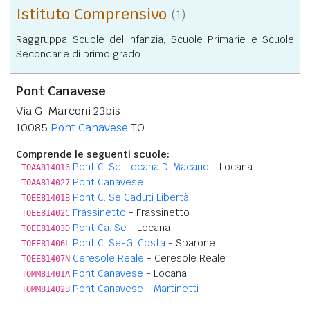
Istituto Comprensivo
(1)
Raggruppa Scuole dell'infanzia, Scuole Primarie e Scuole
Secondarie di primo grado.
Pont Canavese
Via G. Marconi 23bis
10085
Pont Canavese
TO
Comprende le seguenti scuole:
Pont C. Se-Locana D. Macario
- Locana
TOAA814016
Pont Canavese
TOAA814027
Pont C. Se Caduti Libertà
TOEE81401B
Frassinetto
- Frassinetto
TOEE81402C
Pont Ca. Se
- Locana
TOEE81403D
Pont C. Se-G. Costa
- Sparone
TOEE81406L
Ceresole Reale
- Ceresole Reale
TOEE81407N
Pont Canavese
- Locana
TOMM81401A
Pont Canavese - Martinetti
TOMM81402B