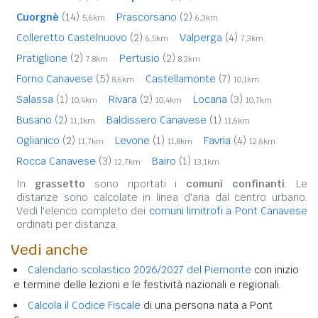
Cuorgnè
(14)
Prascorsano
(2)
5,6km
6,3km
Colleretto Castelnuovo
(2)
Valperga
(4)
6,5km
7,3km
Pratiglione
(2)
Pertusio
(2)
7,8km
8,3km
Forno Canavese
(5)
Castellamonte
(7)
8,6km
10,1km
Salassa
(1)
Rivara
(2)
Locana
(3)
10,4km
10,4km
10,7km
Busano
(2)
Baldissero Canavese
(1)
11,1km
11,6km
Oglianico
(2)
Levone
(1)
Favria
(4)
11,7km
11,8km
12,6km
Rocca Canavese
(3)
Bairo
(1)
12,7km
13,1km
In
grassetto
sono riportati i
comuni confinanti
. Le
distanze sono calcolate in linea d'aria dal centro urbano.
Vedi l'elenco completo dei
comuni limitrofi a Pont Canavese
ordinati per distanza.
Vedi anche
Calendario scolastico 2026/2027 del Piemonte
con inizio
e termine delle lezioni e le festività nazionali e regionali.
Calcola il Codice Fiscale
di una persona nata a Pont