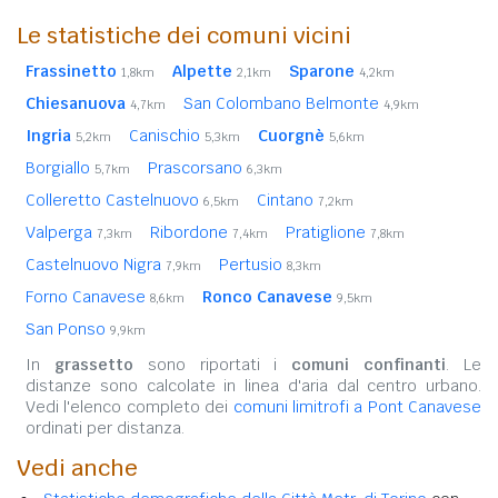
Le statistiche dei comuni vicini
Frassinetto
Alpette
Sparone
1,8km
2,1km
4,2km
Chiesanuova
San Colombano Belmonte
4,7km
4,9km
Ingria
Canischio
Cuorgnè
5,2km
5,3km
5,6km
Borgiallo
Prascorsano
5,7km
6,3km
Colleretto Castelnuovo
Cintano
6,5km
7,2km
Valperga
Ribordone
Pratiglione
7,3km
7,4km
7,8km
Castelnuovo Nigra
Pertusio
7,9km
8,3km
Forno Canavese
Ronco Canavese
8,6km
9,5km
San Ponso
9,9km
In
grassetto
sono riportati i
comuni confinanti
. Le
distanze sono calcolate in linea d'aria dal centro urbano.
Vedi l'elenco completo dei
comuni limitrofi a Pont Canavese
ordinati per distanza.
Vedi anche