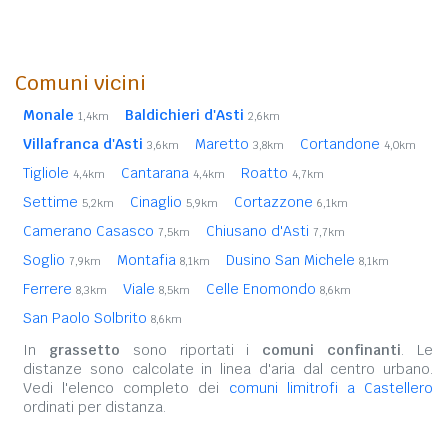
Comuni vicini
Monale
Baldichieri d'Asti
1,4km
2,6km
Villafranca d'Asti
Maretto
Cortandone
3,6km
3,8km
4,0km
Tigliole
Cantarana
Roatto
4,4km
4,4km
4,7km
Settime
Cinaglio
Cortazzone
5,2km
5,9km
6,1km
Camerano Casasco
Chiusano d'Asti
7,5km
7,7km
Soglio
Montafia
Dusino San Michele
7,9km
8,1km
8,1km
Ferrere
Viale
Celle Enomondo
8,3km
8,5km
8,6km
San Paolo Solbrito
8,6km
In
grassetto
sono riportati i
comuni confinanti
. Le
distanze sono calcolate in linea d'aria dal centro urbano.
Vedi l'elenco completo dei
comuni limitrofi a Castellero
ordinati per distanza.