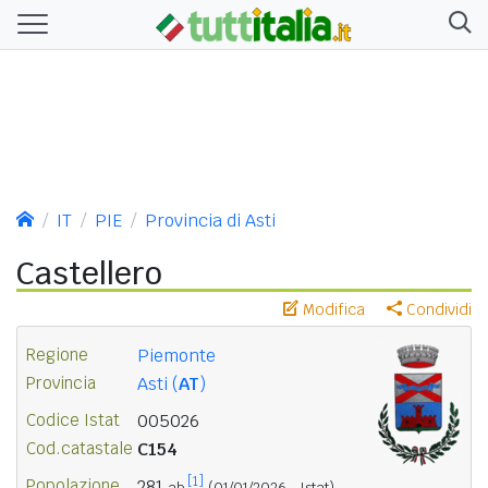
IT
PIE
Provincia di Asti
Castellero
Modifica
Condividi
Regione
Piemonte
Provincia
Asti (
AT
)
Codice Istat
005026
Cod.catastale
C154
[1]
Popolazione
281
ab.
(01/01/2026 - Istat)