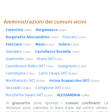
Amministrazioni dei comuni vicini
Carentino
Bergamasco
3,8km
4,6km
Borgoratto Alessandrino
Frascaro
4,9km
5,2km
Felizzano
Masio
Solero
5,9km
6,4km
6,5km
Gamalero
Castellazzo Bormida
7,2km
7,3km
Quattordio
Bruno (AT)
7,6km
8,4km
Castelnuovo Belbo (AT)
Quargnento
9,0km
9,3km
Castelspina
Cerro Tanaro (AT)
9,7km
10,3km
Mombaruzzo (AT)
Incisa Scapaccino (AT)
10,5km
10,6km
Sezzadio
Cortiglione (AT)
10,8km
11,0km
Rocchetta Tanaro (AT)
ALESSANDRIA
11,2km
11,8km
In
grassetto
sono riportati i
comuni confinanti
. Le
distanze sono calcolate in linea d'aria dal centro urbano.