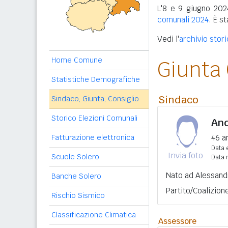
L'8 e 9 giugno 2024
comunali 2024
. È s
Vedi l'
archivio stor
Home Comune
Giunta
Statistiche Demografiche
Sindaco
Sindaco, Giunta, Consiglio
Storico Elezioni Comunali
And
46 a
Fatturazione elettronica
Data e
Invia foto
Scuole Solero
Data 
Nato ad Alessandr
Banche Solero
Partito/Coalizion
Rischio Sismico
Classificazione Climatica
Assessore