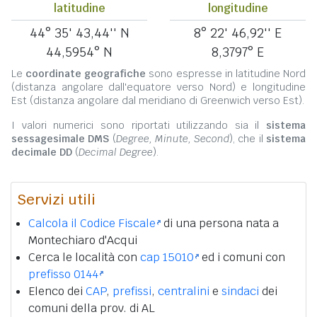
latitudine
longitudine
44° 35' 43,44'' N
8° 22' 46,92'' E
44,5954° N
8,3797° E
Le
coordinate geografiche
sono espresse in latitudine Nord
(distanza angolare dall'equatore verso Nord) e longitudine
Est (distanza angolare dal meridiano di Greenwich verso Est).
I valori numerici sono riportati utilizzando sia il
sistema
sessagesimale DMS
(
Degree, Minute, Second
), che il
sistema
decimale DD
(
Decimal Degree
).
Servizi utili
Calcola il Codice Fiscale
di una persona nata a
Montechiaro d'Acqui
Cerca le località con
cap 15010
ed i comuni con
prefisso 0144
Elenco dei
CAP
,
prefissi
,
centralini
e
sindaci
dei
comuni della prov. di AL