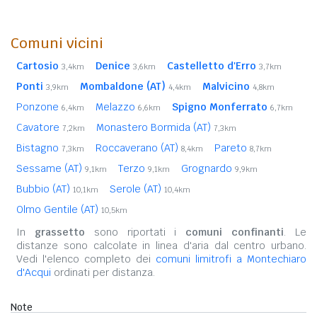
Comuni vicini
Cartosio
Denice
Castelletto d'Erro
3,4km
3,6km
3,7km
Ponti
Mombaldone (AT)
Malvicino
3,9km
4,4km
4,8km
Ponzone
Melazzo
Spigno Monferrato
6,4km
6,6km
6,7km
Cavatore
Monastero Bormida (AT)
7,2km
7,3km
Bistagno
Roccaverano (AT)
Pareto
7,3km
8,4km
8,7km
Sessame (AT)
Terzo
Grognardo
9,1km
9,1km
9,9km
Bubbio (AT)
Serole (AT)
10,1km
10,4km
Olmo Gentile (AT)
10,5km
In
grassetto
sono riportati i
comuni confinanti
. Le
distanze sono calcolate in linea d'aria dal centro urbano.
Vedi l'elenco completo dei
comuni limitrofi a Montechiaro
d'Acqui
ordinati per distanza.
Note