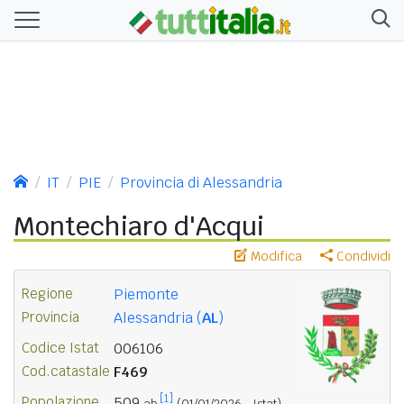
IT
PIE
Provincia di Alessandria
Montechiaro d'Acqui
Modifica
Condividi
Regione
Piemonte
Provincia
Alessandria (
AL
)
Codice Istat
006106
Cod.catastale
F469
[1]
Popolazione
509
ab.
(01/01/2026 - Istat)