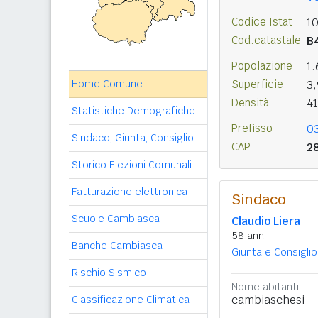
Codice Istat
1
Cod.catastale
B
Popolazione
1
Home Comune
Superficie
3
Densità
4
Statistiche Demografiche
Prefisso
0
Sindaco, Giunta, Consiglio
CAP
2
Storico Elezioni Comunali
Fatturazione elettronica
Sindaco
Scuole Cambiasca
Claudio Liera
58 anni
Banche Cambiasca
Giunta e Consiglio
Rischio Sismico
Nome abitanti
cambiaschesi
Classificazione Climatica