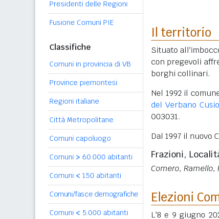
Presidenti delle Regioni
Fusione Comuni PIE
Il territorio
Classifiche
Situato all'imbocc
con pregevoli affre
Comuni in provincia di VB
borghi collinari.
Province piemontesi
Nel 1992 il comun
Regioni italiane
del Verbano Cusio
003031.
Città Metropolitane
Dal 1997 il nuovo
Comuni capoluogo
Frazioni, Localit
Comuni
>
60.000 abitanti
Comero, Ramello,
Comuni
<
150 abitanti
Elezioni Co
Comuni/fasce demografiche
Comuni
<
5.000 abitanti
L'8 e 9 giugno 202