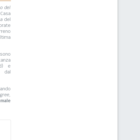
lo del
 Casa
ma
del
orate
rreno
ltima
ono
tanza
rd) e
e dal
zzando
gree,
imale