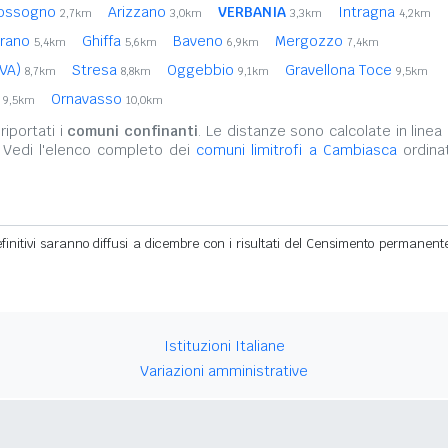
ossogno
Arizzano
VERBANIA
Intragna
2,7km
3,0km
3,3km
4,2km
rano
Ghiffa
Baveno
Mergozzo
5,4km
5,6km
6,9km
7,4km
(VA)
Stresa
Oggebbio
Gravellona Toce
8,7km
8,8km
9,1km
9,5km
)
Ornavasso
9,5km
10,0km
iportati i
comuni confinanti
. Le distanze sono calcolate in linea 
 Vedi l'elenco completo dei
comuni limitrofi a Cambiasca
ordinat
definitivi saranno diffusi a dicembre con i risultati del Censimento permanent
Istituzioni Italiane
Variazioni amministrative