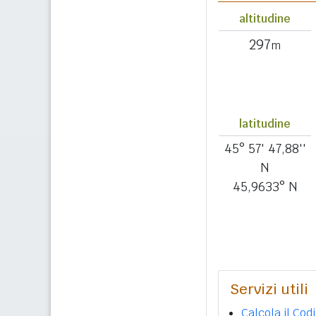
altitudine
297
m
latitudine
45° 57' 47,88''
N
45,9633° N
Servizi utili
Calcola il Cod