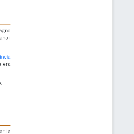
Magno
ano i
incia
e era
0.
er le