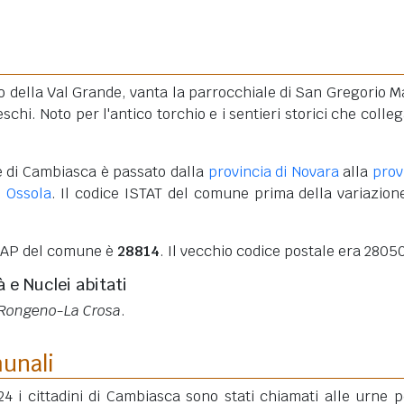
o della Val Grande, vanta la parrocchiale di San Gregorio 
schi. Noto per l'antico torchio e i sentieri storici che colleg
e di Cambiasca è passato dalla
provincia di Novara
alla
prov
 Ossola
. Il codice ISTAT del comune prima della variazion
 CAP del comune è
28814
. Il vecchio codice postale era 2805
à e Nuclei abitati
 Rongeno-La Crosa
.
munali
4 i cittadini di Cambiasca sono stati chiamati alle urne p