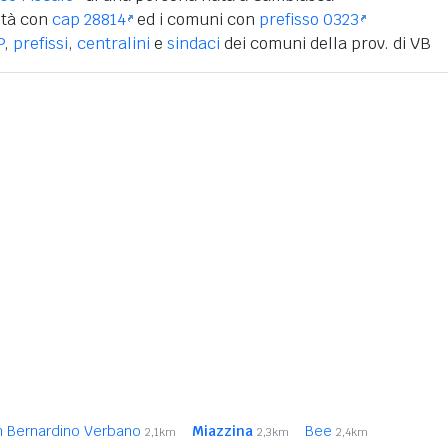
ità con
cap 28814
ed i comuni con
prefisso 0323
P
,
prefissi
,
centralini
e
sindaci
dei comuni della prov. di VB
n Bernardino Verbano
Miazzina
Bee
2,1km
2,3km
2,4km