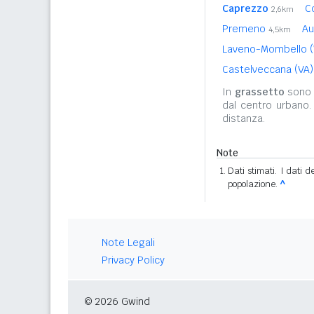
Caprezzo
C
2,6km
Premeno
Au
4,5km
Laveno-Mombello 
Castelveccana (VA
In
grassetto
sono r
dal centro urbano.
distanza.
Note
Dati stimati. I dati 
popolazione.
^
Note Legali
Privacy Policy
© 2026 Gwind