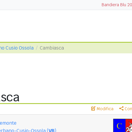
Bandiera Blu 2
no Cusio Ossola
Cambiasca
sca
Modifica
Cond
iemonte
erbano-Cusio-Ossola (
VB
)