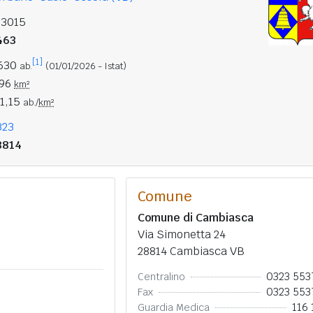
03015
463
[1]
.630
ab.
(01/01/2026 - Istat)
,96
km²
11,15
ab./
km²
323
8814
Comune
Comune di Cambiasca
Via Simonetta 24
28814 Cambiasca VB
0323 553
Centralino
0323 553
Fax
116 
Guardia Medica