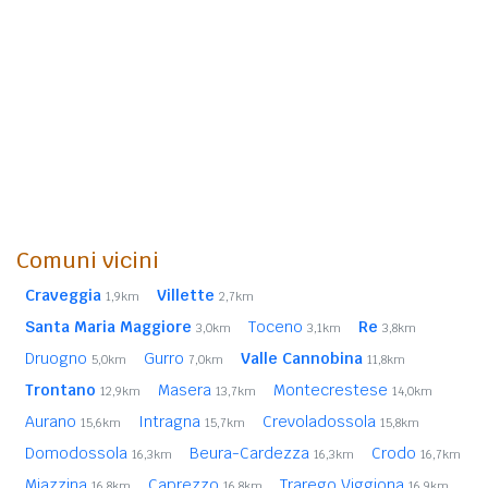
Comuni vicini
Craveggia
Villette
1,9km
2,7km
Santa Maria Maggiore
Toceno
Re
3,0km
3,1km
3,8km
Druogno
Gurro
Valle Cannobina
5,0km
7,0km
11,8km
Trontano
Masera
Montecrestese
12,9km
13,7km
14,0km
Aurano
Intragna
Crevoladossola
15,6km
15,7km
15,8km
Domodossola
Beura-Cardezza
Crodo
16,3km
16,3km
16,7km
Miazzina
Caprezzo
Trarego Viggiona
16,8km
16,8km
16,9km