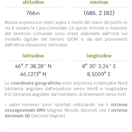
altitudine
min/max
766
(686, 2.182)
m
Misura espressa in
metri sopra il livello del mare
del punto in
cui è situata la Casa Comunale. Le quote
minima
e
massima
del territorio comunale sono state elaborate dall'Istat sul
modello digitale del terreno (DEM) e dai dati provenienti
dall'ultima rilevazione censuaria.
latitudine
longitudine
46° 7' 38,28'' N
8° 30' 3,24'' E
46,1273° N
8,5009° E
Le
coordinate geografiche
sono espresse in latitudine Nord
(distanza angolare dall'equatore verso Nord) e longitudine
Est (distanza angolare dal meridiano di Greenwich verso Est).
I valori numerici sono riportati utilizzando sia il
sistema
sessagesimale DMS
(
Degree, Minute, Second
), che il
sistema
decimale DD
(
Decimal Degree
).