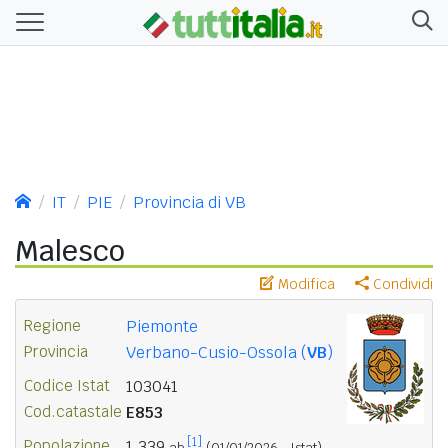
IT
PIE
Provincia di VB
Malesco
Modifica
Condividi
Regione
Piemonte
Provincia
Verbano-Cusio-Ossola (
VB
)
Codice Istat
103041
Cod.catastale
E853
[1]
Popolazione
1.339
ab.
(01/01/2026 - Istat)