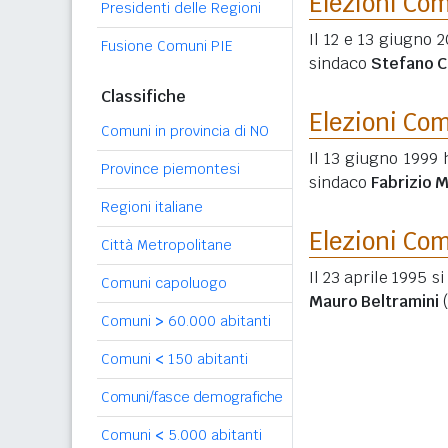
Elezioni Co
Presidenti delle Regioni
Il 12 e 13 giugno 
Fusione Comuni PIE
sindaco
Stefano C
Classifiche
Elezioni Co
Comuni in provincia di NO
Il 13 giugno 1999 
Province piemontesi
sindaco
Fabrizio 
Regioni italiane
Elezioni Co
Città Metropolitane
Il 23 aprile 1995 s
Comuni capoluogo
Mauro Beltramini
Comuni
>
60.000 abitanti
Comuni
<
150 abitanti
Comuni/fasce demografiche
Comuni
<
5.000 abitanti