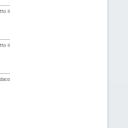
to il
to il
ndaco