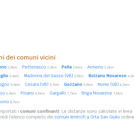
ni dei comuni vicini
eno
Pettenasco
Pella
Armeno
2,0km
2,3km
2,6km
3,2km
glio
Madonna del Sasso (VB)
Bolzano Novarese
3,4km
3,9km
4,3
ogno
Cesara (VB)
Gozzano
Nonio (VB)
5,4km
5,7km
5,9km
6,2km
iso
Pisano
Gargallo
Briga Novarese
6,4km
6,9km
7,7km
7,9km
vorio
8,7km
iportati i
comuni confinanti
. Le distanze sono calcolate in linea 
 Vedi l'elenco completo dei
comuni limitrofi a Orta San Giulio
ordina