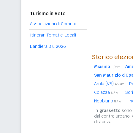
Turismo in Rete
Associazioni di Comuni
Itinerari Tematici Locali
Bandiera Blu 2026
Storico elezio
Miasino
Am
1,0km
San Maurizio d'Opa
Arola (VB)
P
4,9km
Colazza
Sor
6,4km
Nebbiuno
In
8,4km
In
grassetto
sono r
dal centro urbano.
distanza.