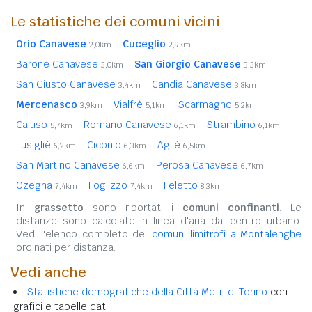
Le statistiche dei comuni vicini
Orio Canavese
Cuceglio
2,0km
2,9km
Barone Canavese
San Giorgio Canavese
3,0km
3,3km
San Giusto Canavese
Candia Canavese
3,4km
3,8km
Mercenasco
Vialfrè
Scarmagno
3,9km
5,1km
5,2km
Caluso
Romano Canavese
Strambino
5,7km
6,1km
6,1km
Lusigliè
Ciconio
Agliè
6,2km
6,3km
6,5km
San Martino Canavese
Perosa Canavese
6,6km
6,7km
Ozegna
Foglizzo
Feletto
7,4km
7,4km
8,3km
In
grassetto
sono riportati i
comuni confinanti
. Le
distanze sono calcolate in linea d'aria dal centro urbano.
Vedi l'elenco completo dei
comuni limitrofi a Montalenghe
ordinati per distanza.
Vedi anche
Statistiche demografiche della Città Metr. di Torino
con
grafici e tabelle dati.