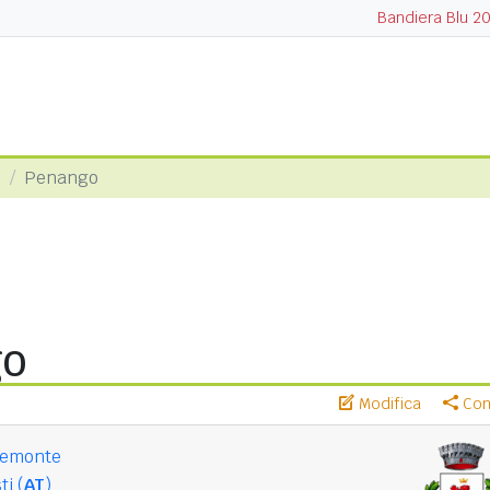
Bandiera Blu 2
i
Penango
go
Modifica
Cond
iemonte
ti (
AT
)