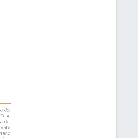
lo del
 Casa
ma
del
orate
rreno