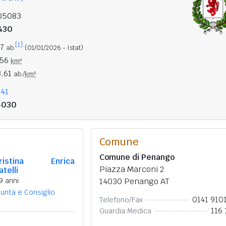
05083
430
[1]
17
ab.
(01/01/2026 - Istat)
,56
km²
3,61
ab./
km²
141
4030
Comune
Comune di Penango
ristina Enrica
Piazza Marconi 2
atelli
9 anni
14030 Penango AT
iunta e Consiglio
0141 910
Telefono/Fax
116 
Guardia Medica