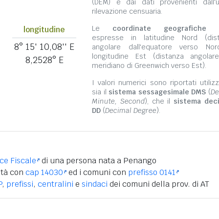
(DEM) e dai dati provenienti dall'u
rilevazione censuaria.
Le
coordinate geografiche
s
longitudine
espresse in latitudine Nord (dis
8° 15' 10,08'' E
angolare dall'equatore verso No
longitudine Est (distanza angolar
8,2528° E
meridiano di Greenwich verso Est).
I valori numerici sono riportati utili
sia il
sistema sessagesimale DMS
(
De
Minute, Second
), che il
sistema dec
DD
(
Decimal Degree
).
ice Fiscale
di una persona nata a Penango
ità con
cap 14030
ed i comuni con
prefisso 0141
P
,
prefissi
,
centralini
e
sindaci
dei comuni della prov. di AT