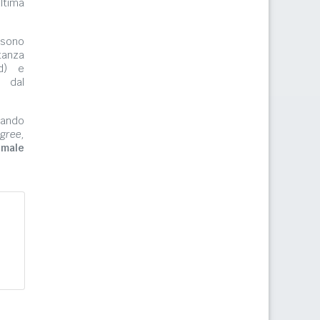
ltima
ono
tanza
rd) e
e dal
zzando
gree,
imale