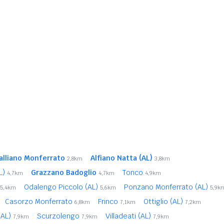
alliano Monferrato
Alfiano Natta (AL)
2,8km
3,8km
AL)
Grazzano Badoglio
Tonco
4,7km
4,7km
4,9km
Odalengo Piccolo (AL)
Ponzano Monferrato (AL)
5,4km
5,6km
5,9k
Casorzo Monferrato
Frinco
Ottiglio (AL)
6,8km
7,1km
7,2km
(AL)
Scurzolengo
Villadeati (AL)
7,9km
7,9km
7,9km