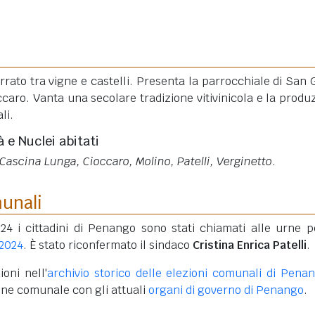
rrato tra vigne e castelli. Presenta la parrocchiale di San 
ioccaro. Vanta una secolare tradizione vitivinicola e la produ
li.
à e Nuclei abitati
 Cascina Lunga, Cioccaro, Molino, Patelli, Verginetto
.
munali
24 i cittadini di Penango sono stati chiamati alle urne p
 2024
. È stato riconfermato il sindaco
Cristina Enrica Patelli
.
oni nell'
archivio storico delle elezioni comunali di Pena
one comunale con gli attuali
organi di governo di Penango
.