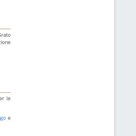
Grato
zione
er le
ngo
e