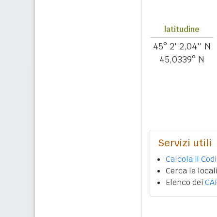
latitudine
45° 2' 2,04'' N
45,0339° N
Servizi utili
Calcola il Cod
Cerca le local
Elenco dei
CA