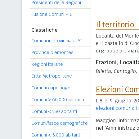
Presidenti delle Regioni
Fusione Comuni PIE
Il territorio
Classifiche
Località del Monfe
Comuni in provincia di AT
e il castello di C
di grappe artigiana
Province piemontesi
Frazioni, Localit
Regioni italiane
Biletta, Cantoglio,
Città Metropolitane
Elezioni Co
Comuni capoluogo
Comuni
>
60.000 abitanti
L'8 e 9 giugno 20
elezioni comunali
Comuni
<
150 abitanti
Maggiori informazi
Comuni/fasce demografiche
nell'Amministrazi
Comuni
<
5.000 abitanti