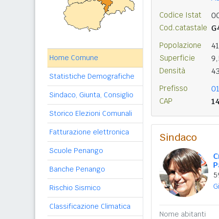
Codice Istat
0
Cod.catastale
G
Popolazione
4
Home Comune
Superficie
9
Densità
4
Statistiche Demografiche
Prefisso
0
Sindaco, Giunta, Consiglio
CAP
1
Storico Elezioni Comunali
Fatturazione elettronica
Sindaco
Scuole Penango
C
P
Banche Penango
5
G
Rischio Sismico
Classificazione Climatica
Nome abitanti