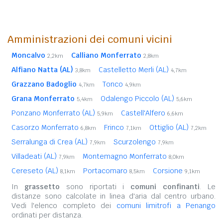
Amministrazioni dei comuni vicini
Moncalvo
Calliano Monferrato
2,2km
2,8km
Alfiano Natta (AL)
Castelletto Merli (AL)
3,8km
4,7km
Grazzano Badoglio
Tonco
4,7km
4,9km
Grana Monferrato
Odalengo Piccolo (AL)
5,4km
5,6km
Ponzano Monferrato (AL)
Castell'Alfero
5,9km
6,6km
Casorzo Monferrato
Frinco
Ottiglio (AL)
6,8km
7,1km
7,2km
Serralunga di Crea (AL)
Scurzolengo
7,9km
7,9km
Villadeati (AL)
Montemagno Monferrato
7,9km
8,0km
Cereseto (AL)
Portacomaro
Corsione
8,1km
8,5km
9,1km
In
grassetto
sono riportati i
comuni confinanti
. Le
distanze sono calcolate in linea d'aria dal centro urbano.
Vedi l'elenco completo dei
comuni limitrofi a Penango
ordinati per distanza.