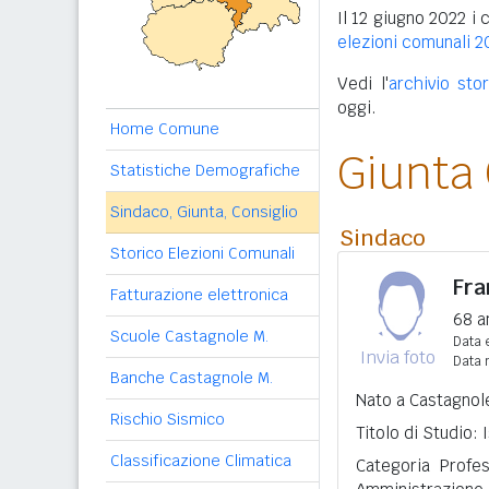
Il 12 giugno 2022 i 
elezioni comunali 2
Vedi l'
archivio sto
oggi.
Home Comune
Giunta
Statistiche Demografiche
Sindaco, Giunta, Consiglio
Sindaco
Storico Elezioni Comunali
Fr
Fatturazione elettronica
68 a
Scuole Castagnole M.
Data e
Invia foto
Data 
Banche Castagnole M.
Nato a Castagnole
Rischio Sismico
Titolo di Studio:
Classificazione Climatica
Categoria Profes