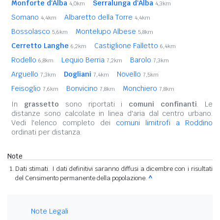
Monforte d'Alba
Serralunga d'Alba
4,0km
4,3km
Somano
Albaretto della Torre
4,4km
4,4km
Bossolasco
Montelupo Albese
5,6km
5,8km
Cerretto Langhe
Castiglione Falletto
6,2km
6,4km
Rodello
Lequio Berria
Barolo
6,8km
7,2km
7,3km
Arguello
Dogliani
Novello
7,3km
7,4km
7,5km
Feisoglio
Bonvicino
Monchiero
7,6km
7,8km
7,8km
In
grassetto
sono riportati i
comuni confinanti
. Le
distanze sono calcolate in linea d'aria dal centro urbano.
Vedi l'elenco completo dei
comuni limitrofi a Roddino
ordinati per distanza.
Note
Dati stimati. I dati definitivi saranno diffusi a dicembre con i risultati
del Censimento permanente della popolazione.
^
Note Legali