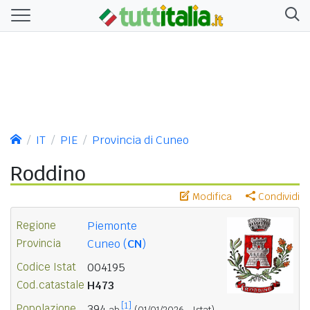
IT
PIE
Provincia di Cuneo
Roddino
Modifica
Condividi
Regione
Piemonte
Provincia
Cuneo (
CN
)
Codice Istat
004195
Cod.catastale
H473
[1]
Popolazione
394
ab.
(01/01/2026 - Istat)