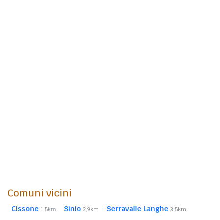
Comuni vicini
Cissone
Sinio
Serravalle Langhe
1,5km
2,9km
3,5km