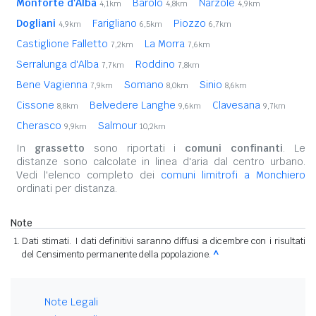
Monforte d'Alba
Barolo
Narzole
4,1km
4,8km
4,9km
Dogliani
Farigliano
Piozzo
4,9km
6,5km
6,7km
Castiglione Falletto
La Morra
7,2km
7,6km
Serralunga d'Alba
Roddino
7,7km
7,8km
Bene Vagienna
Somano
Sinio
7,9km
8,0km
8,6km
Cissone
Belvedere Langhe
Clavesana
8,8km
9,6km
9,7km
Cherasco
Salmour
9,9km
10,2km
In
grassetto
sono riportati i
comuni confinanti
. Le
distanze sono calcolate in linea d'aria dal centro urbano.
Vedi l'elenco completo dei
comuni limitrofi a Monchiero
ordinati per distanza.
Note
Dati stimati. I dati definitivi saranno diffusi a dicembre con i risultati
del Censimento permanente della popolazione.
^
Note Legali