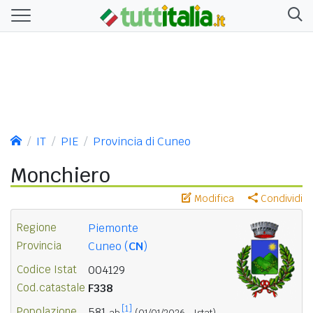
IT
PIE
Provincia di Cuneo
Monchiero
Modifica
Condividi
Regione
Piemonte
Provincia
Cuneo (
CN
)
Codice Istat
004129
Cod.catastale
F338
[1]
Popolazione
581
ab.
(01/01/2026 - Istat)