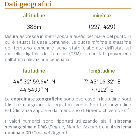
Dati geografici
altitudine
min/max
388
(227, 429)
m
Misura espressa in
metri sopra il livello del mare
del punto in
cui è situata la Casa Comunale. Le quote
minima
e
massima
del territorio comunale sono state elaborate dall'Istat sul
modello digitale del terreno (DEM) e dai dati provenienti
dall'ultima rilevazione censuaria.
latitudine
longitudine
44° 32' 59,64'' N
7° 43' 16,32'' E
44,5499° N
7,7212° E
Le
coordinate geografiche
sono espresse in latitudine Nord
(distanza angolare dall'equatore verso Nord) e longitudine
Est (distanza angolare dal meridiano di Greenwich verso Est).
I valori numerici sono riportati utilizzando sia il
sistema
sessagesimale DMS
(
Degree, Minute, Second
), che il
sistema
decimale DD
(
Decimal Degree
).