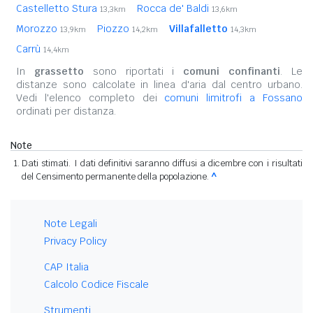
Castelletto Stura
Rocca de' Baldi
13,3km
13,6km
Morozzo
Piozzo
Villafalletto
13,9km
14,2km
14,3km
Carrù
14,4km
In
grassetto
sono riportati i
comuni confinanti
. Le
distanze sono calcolate in linea d'aria dal centro urbano.
Vedi l'elenco completo dei
comuni limitrofi a Fossano
ordinati per distanza.
Note
Dati stimati. I dati definitivi saranno diffusi a dicembre con i risultati
del Censimento permanente della popolazione.
^
Note Legali
Privacy Policy
CAP Italia
Calcolo Codice Fiscale
Strumenti