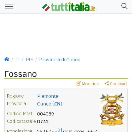
IT
PIE
Provincia di Cuneo
Fossano
Modifica
Condividi
Regione
Piemonte
Provincia
Cuneo (
CN
)
Codice Istat
004089
Cod.catastale
D742
[1]
Popolazione
24.157
ab.
(01/01/2026 - Istat)