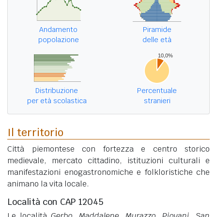
Andamento
Piramide
popolazione
delle età
Distribuzione
Percentuale
per età scolastica
stranieri
Il territorio
Città piemontese con fortezza e centro storico
medievale, mercato cittadino, istituzioni culturali e
manifestazioni enogastronomiche e folkloristiche che
animano la vita locale.
Località con CAP 12045
Le località
Gerbo
,
Maddalene
,
Murazzo
,
Piovani
,
San