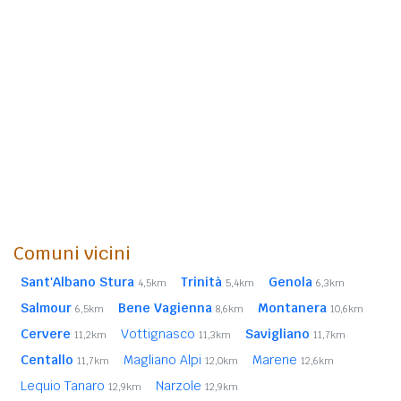
Comuni vicini
Sant'Albano Stura
Trinità
Genola
4,5km
5,4km
6,3km
Salmour
Bene Vagienna
Montanera
6,5km
8,6km
10,6km
Cervere
Vottignasco
Savigliano
11,2km
11,3km
11,7km
Centallo
Magliano Alpi
Marene
11,7km
12,0km
12,6km
Lequio Tanaro
Narzole
12,9km
12,9km