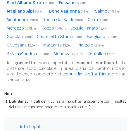
Sant'Albano Stura
Fossano
2,8km
5,4km
Magliano Alpi
Bene Vagienna
Salmour
6,7km
6,9km
8,2km
Montanera
Rocca de' Baldi
Carrù
8,9km
8,9km
9,8km
Morozzo
Piozzo
Lequio Tanaro
10,0km
10,8km
11,4km
Genola
Castelletto Stura
Farigliano
11,6km
11,8km
12,5km
Clavesana
Margarita
Narzole
12,5km
13,0km
13,2km
Bastia Mondovì
Mondovì
Centallo
13,2km
13,4km
13,4km
In
grassetto
sono riportati i
comuni confinanti
. Le
distanze sono calcolate in linea d'aria dal centro urbano.
Vedi l'elenco completo dei
comuni limitrofi a Trinità
ordinati
per distanza.
Note
Dati stimati. I dati definitivi saranno diffusi a dicembre con i risultati
del Censimento permanente della popolazione.
^
Note Legali