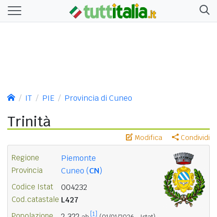
IT
PIE
Provincia di Cuneo
Trinità
Modifica
Condividi
Regione
Piemonte
Provincia
Cuneo (
CN
)
Codice Istat
004232
Cod.catastale
L427
[1]
Popolazione
2.322
ab.
(01/01/2026 - Istat)