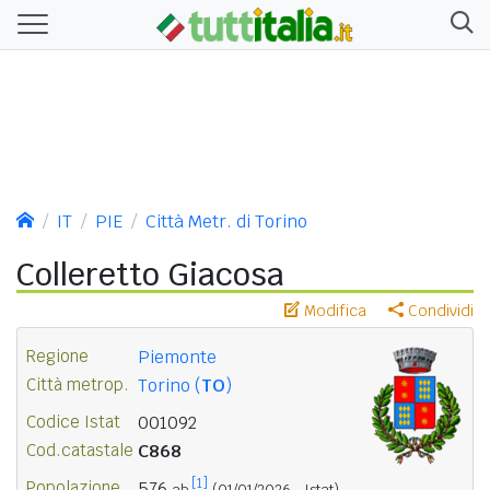
IT
PIE
Città Metr. di Torino
Colleretto Giacosa
Modifica
Condividi
Regione
Piemonte
Città metrop.
Torino (
TO
)
Codice Istat
001092
Cod.catastale
C868
[1]
Popolazione
576
ab.
(01/01/2026 - Istat)