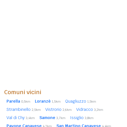
Comuni vicini
Parella
Loranzè
Quagliuzzo
0,5km
1,5km
1,5km
Strambinello
Vistrorio
Vidracco
2,5km
2,6km
3,2km
Val di Chy
Samone
Issiglio
3,4km
3,7km
3,8km
Pavone Canavese
San Martino Canavese
4,2km
4,4km