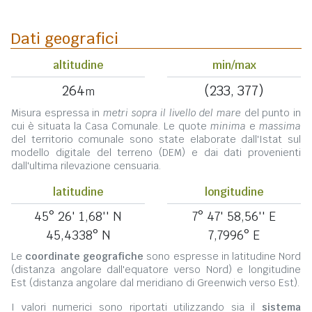
Dati geografici
altitudine
min/max
264
(233, 377)
m
Misura espressa in
metri sopra il livello del mare
del punto in
cui è situata la Casa Comunale. Le quote
minima
e
massima
del territorio comunale sono state elaborate dall'Istat sul
modello digitale del terreno (DEM) e dai dati provenienti
dall'ultima rilevazione censuaria.
latitudine
longitudine
45° 26' 1,68'' N
7° 47' 58,56'' E
45,4338° N
7,7996° E
Le
coordinate geografiche
sono espresse in latitudine Nord
(distanza angolare dall'equatore verso Nord) e longitudine
Est (distanza angolare dal meridiano di Greenwich verso Est).
I valori numerici sono riportati utilizzando sia il
sistema