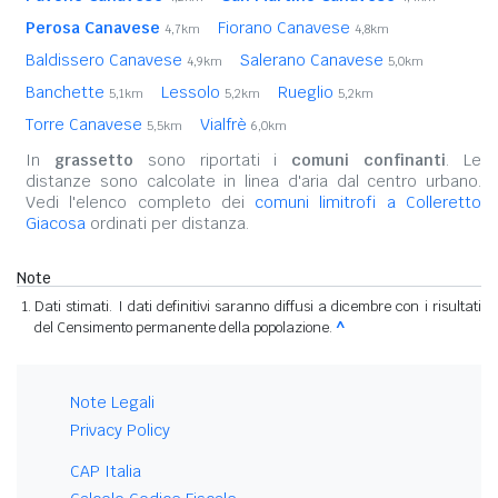
Perosa Canavese
Fiorano Canavese
4,7km
4,8km
Baldissero Canavese
Salerano Canavese
4,9km
5,0km
Banchette
Lessolo
Rueglio
5,1km
5,2km
5,2km
Torre Canavese
Vialfrè
5,5km
6,0km
In
grassetto
sono riportati i
comuni confinanti
. Le
distanze sono calcolate in linea d'aria dal centro urbano.
Vedi l'elenco completo dei
comuni limitrofi a Colleretto
Giacosa
ordinati per distanza.
Note
Dati stimati. I dati definitivi saranno diffusi a dicembre con i risultati
del Censimento permanente della popolazione.
^
Note Legali
Privacy Policy
CAP Italia