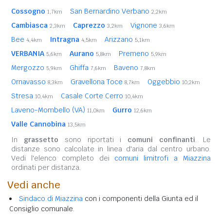
Cossogno
San Bernardino Verbano
1,7km
2,2km
Cambiasca
Caprezzo
Vignone
2,3km
3,2km
3,6km
Bee
Intragna
Arizzano
4,4km
4,5km
5,1km
VERBANIA
Aurano
Premeno
5,6km
5,8km
5,9km
Mergozzo
Ghiffa
Baveno
5,9km
7,6km
7,8km
Ornavasso
Gravellona Toce
Oggebbio
8,3km
8,7km
10,2km
Stresa
Casale Corte Cerro
10,4km
10,4km
Laveno-Mombello (VA)
Gurro
11,0km
12,6km
Valle Cannobina
13,5km
In
grassetto
sono riportati i
comuni confinanti
. Le
distanze sono calcolate in linea d'aria dal centro urbano.
Vedi l'elenco completo dei
comuni limitrofi a Miazzina
ordinati per distanza.
Vedi anche
Sindaco di Miazzina
con i componenti della Giunta ed il
Consiglio comunale.