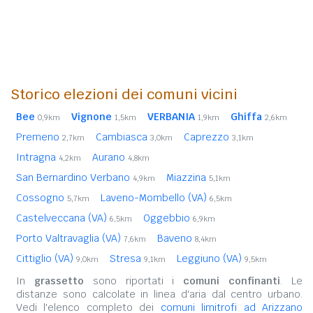
Storico elezioni dei comuni vicini
Bee
Vignone
VERBANIA
Ghiffa
0,9km
1,5km
1,9km
2,6km
Premeno
Cambiasca
Caprezzo
2,7km
3,0km
3,1km
Intragna
Aurano
4,2km
4,8km
San Bernardino Verbano
Miazzina
4,9km
5,1km
Cossogno
Laveno-Mombello (VA)
5,7km
6,5km
Castelveccana (VA)
Oggebbio
6,5km
6,9km
Porto Valtravaglia (VA)
Baveno
7,6km
8,4km
Cittiglio (VA)
Stresa
Leggiuno (VA)
9,0km
9,1km
9,5km
In
grassetto
sono riportati i
comuni confinanti
. Le
distanze sono calcolate in linea d'aria dal centro urbano.
Vedi l'elenco completo dei
comuni limitrofi ad Arizzano