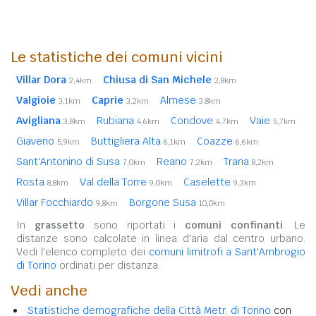
Le statistiche dei comuni vicini
Villar Dora
Chiusa di San Michele
2,4km
2,8km
Valgioie
Caprie
Almese
3,1km
3,2km
3,8km
Avigliana
Rubiana
Condove
Vaie
3,8km
4,6km
4,7km
5,7km
Giaveno
Buttigliera Alta
Coazze
5,9km
6,1km
6,6km
Sant'Antonino di Susa
Reano
Trana
7,0km
7,2km
8,2km
Rosta
Val della Torre
Caselette
8,8km
9,0km
9,3km
Villar Focchiardo
Borgone Susa
9,8km
10,0km
In
grassetto
sono riportati i
comuni confinanti
. Le
distanze sono calcolate in linea d'aria dal centro urbano.
Vedi l'elenco completo dei
comuni limitrofi a Sant'Ambrogio
di Torino
ordinati per distanza.
Vedi anche
Statistiche demografiche della Città Metr. di Torino
con