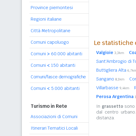
Province piemontesi
Regioni italiane
Città Metropolitane
Le statistiche
Comuni capoluogo
Valgioie
Co
3,3km
Comuni
>
60.000 abitanti
Sant'Ambrogio di T
Comuni
<
150 abitanti
Buttigliera Alta
6,7k
Comuni/fasce demografiche
Sangano
Co
8,1km
Villarbasse
Comuni
<
5.000 abitanti
9,4km
Perosa Argentina
Turismo in Rete
In
grassetto
sono r
dal centro urbano
Associazioni di Comuni
distanza.
Itinerari Tematici Locali