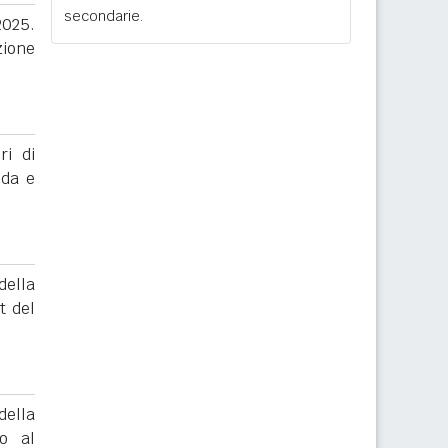
secondarie.
2025.
zione
ri di
nda e
ella
t del
ella
to al