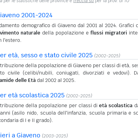
na per le statistiche delle province e
freccia su
per la prov. di TO
iaveno 2001-2024
damento demografico di Giaveno dal 2001 al 2024. Grafici c
vimento naturale
della popolazione e
flussi migratori
inte
 l'estero.
r età, sesso e stato civile 2025
(2002-2025)
tribuzione della popolazione di Giaveno per classi di età, se
to civile (celibi/nubili, coniugati, divorziati e vedovi). D
ramide delle Età
dal 2002 al 2025.
er età scolastica 2025
(2002-2025)
tribuzione della popolazione per classi di
età scolastica
da
anni (asilo nido, scuola dell'infanzia, scuola primaria e s
ondaria di I e II grado).
nieri a Giaveno
(2003-2025)