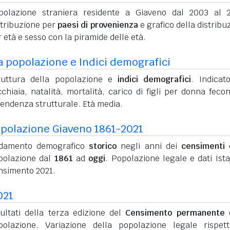
polazione straniera residente a Giaveno dal 2003 al 
stribuzione per
paesi di provenienza
e grafico della distribu
 età e sesso con la piramide delle età.
a popolazione e Indici demografici
ruttura della popolazione e
indici demografici
. Indicato
chiaia, natalità, mortalità, carico di figli per donna feco
pendenza strutturale. Età media.
polazione Giaveno 1861-2021
damento demografico
storico
negli anni dei
censimenti
d
polazione dal
1861
ad
oggi
. Popolazione legale e dati Ista
nsimento 2021.
021
sultati della terza edizione del
Censimento permanente
d
polazione. Variazione della popolazione legale rispet