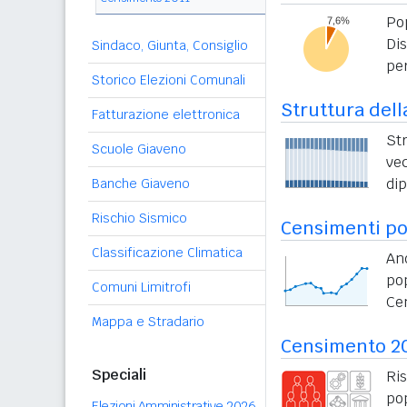
Po
Di
Sindaco, Giunta, Consiglio
per
Storico Elezioni Comunali
Struttura dell
Fatturazione elettronica
St
Scuole Giaveno
vec
di
Banche Giaveno
Rischio Sismico
Censimenti po
Classificazione Climatica
An
po
Comuni Limitrofi
Ce
Mappa e Stradario
Censimento 2
Speciali
Ri
po
Elezioni Amministrative 2026