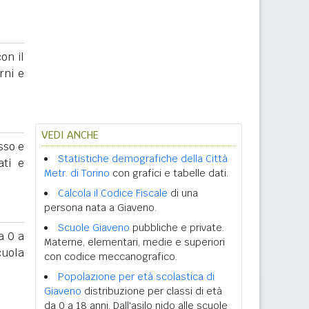
on il
rni e
VEDI ANCHE
sso e
Statistiche demografiche della Città
ati e
Metr. di Torino
con grafici e tabelle dati.
Calcola il Codice Fiscale
di una
persona nata a Giaveno.
Scuole Giaveno
pubbliche e private.
 0 a
Materne, elementari, medie e superiori
cuola
con codice meccanografico.
Popolazione per età scolastica di
Giaveno
distribuzione per classi di età
da 0 a 18 anni. Dall'asilo nido alle scuole