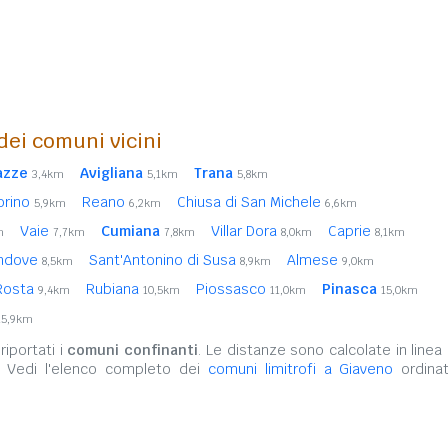
 dei comuni vicini
azze
Avigliana
Trana
3,4km
5,1km
5,8km
orino
Reano
Chiusa di San Michele
5,9km
6,2km
6,6km
Vaie
Cumiana
Villar Dora
Caprie
m
7,7km
7,8km
8,0km
8,1km
ndove
Sant'Antonino di Susa
Almese
8,5km
8,9km
9,0km
Rosta
Rubiana
Piossasco
Pinasca
9,4km
10,5km
11,0km
15,0km
15,9km
iportati i
comuni confinanti
. Le distanze sono calcolate in linea 
. Vedi l'elenco completo dei
comuni limitrofi a Giaveno
ordinat