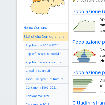
clicca sulla carti
Popolazione G
An
mo
Home Comune
con
Statistiche Demografiche
Popolazione pe
Popolazione 2001-2024
Dis
Pop. età, sesso, stato civile
sta
Pi
Popolaz. per età scolastica
Cittadini Stranieri
Popolazione p
Indici Demografici / Struttura
Dis
18 
Censimenti 1861-2021
sec
Censimento 2021
Cittadini stra
Censimento 2011