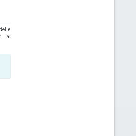
delle
to al