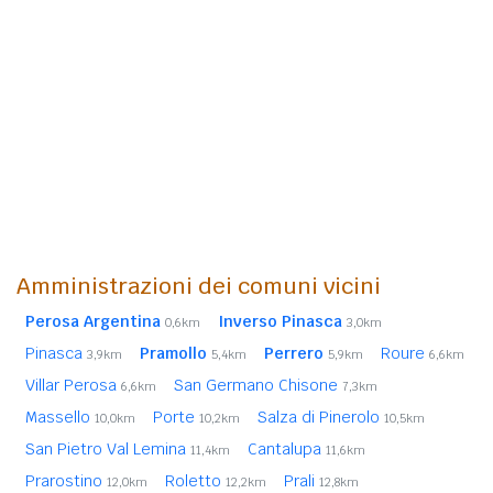
Amministrazioni dei comuni vicini
Perosa Argentina
Inverso Pinasca
0,6km
3,0km
Pinasca
Pramollo
Perrero
Roure
3,9km
5,4km
5,9km
6,6km
Villar Perosa
San Germano Chisone
6,6km
7,3km
Massello
Porte
Salza di Pinerolo
10,0km
10,2km
10,5km
San Pietro Val Lemina
Cantalupa
11,4km
11,6km
Prarostino
Roletto
Prali
12,0km
12,2km
12,8km