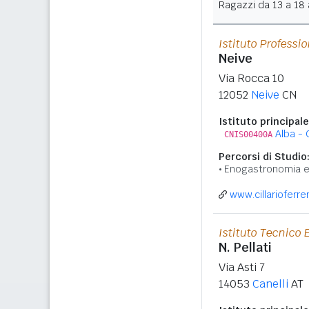
Ragazzi da 13 a 18 a
Istituto Professi
Neive
Via Rocca 10
12052
Neive
CN
Istituto principale
Alba - C
CNIS00400A
Percorsi di Studio
Enogastronomia e 
www.cillarioferrer
Istituto Tecnico
N. Pellati
Via Asti 7
14053
Canelli
AT