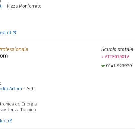
:
ti
- Nizza Monferrato
:
edu.it
Professionale
Scuola statale
tom
»
ATTF01001V
0141 823920
:
ndro Artom
- Asti
:
ronica ed Energia
ssistenza Tecnica
u.it