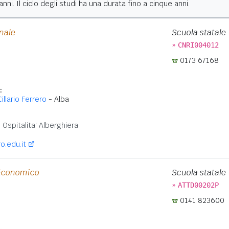
nni. Il ciclo degli studi ha una durata fino a cinque anni.
onale
Scuola statale
»
CNRI004012
0173 67168
:
illario Ferrero
- Alba
:
Ospitalita' Alberghiera
o.edu.it
 Economico
Scuola statale
»
ATTD00202P
0141 823600