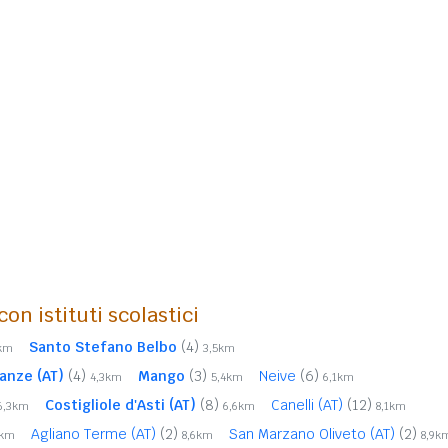
on istituti scolastici
Santo Stefano Belbo
(4)
3km
3,5km
anze (AT)
(4)
Mango
(3)
Neive
(6)
4,3km
5,4km
6,1km
Costigliole d'Asti (AT)
(8)
Canelli (AT)
(12)
6,3km
6,6km
8,1km
Agliano Terme (AT)
(2)
San Marzano Oliveto (AT)
(2)
3km
8,6km
8,9k