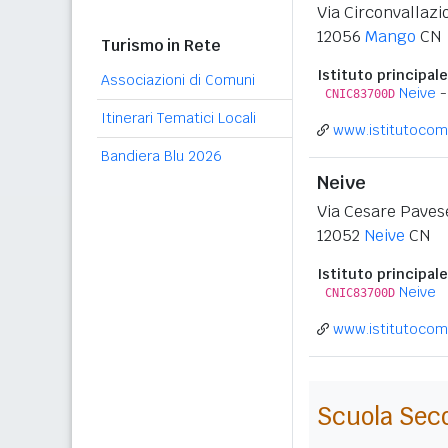
Via Circonvallazi
12056
Mango
CN
Turismo in Rete
Istituto principale
Associazioni di Comuni
Neive
-
CNIC83700D
Itinerari Tematici Locali
www.istitutocomp
Bandiera Blu 2026
Neive
Via Cesare Paves
12052
Neive
CN
Istituto principale
Neive
CNIC83700D
www.istitutocomp
Scuola Sec