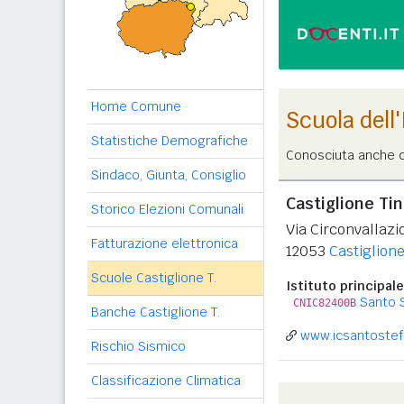
Home Comune
Scuola dell
Statistiche Demografiche
Conosciuta anche c
Sindaco, Giunta, Consiglio
Castiglione Tin
Storico Elezioni Comunali
Via Circonvallazi
Fatturazione elettronica
12053
Castiglione
Scuole Castiglione T.
Istituto principale
Santo 
CNIC82400B
Banche Castiglione T.
www.icsantostefa
Rischio Sismico
Classificazione Climatica