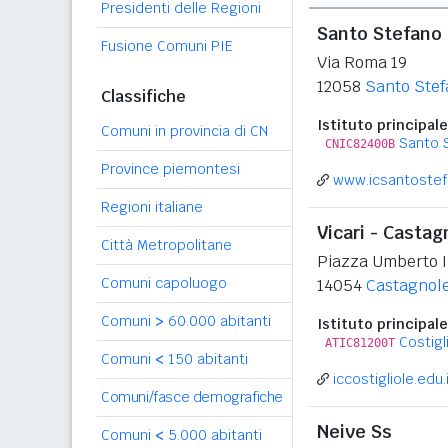
Presidenti delle Regioni
Santo Stefano
Fusione Comuni PIE
Via Roma 19
12058
Santo Stef
Classifiche
Istituto principale
Comuni in provincia di CN
Santo 
CNIC82400B
Province piemontesi
www.icsantostefa
Regioni italiane
Vicari - Casta
Città Metropolitane
Piazza Umberto I
Comuni capoluogo
14054
Castagnole
Comuni
>
60.000 abitanti
Istituto principale
Costigl
ATIC81200T
Comuni
<
150 abitanti
iccostigliole.edu.
Comuni/fasce demografiche
Neive Ss
Comuni
<
5.000 abitanti