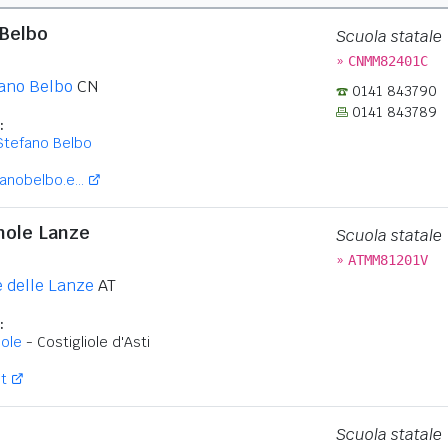
 Belbo
Scuola statale
»
CNMM82401C
ano Belbo
CN
0141 843790
0141 843789
:
Stefano Belbo
nobelbo.e...
gnole Lanze
Scuola statale
»
ATMM81201V
 delle Lanze
AT
:
iole
- Costigliole d'Asti
it
Scuola statale