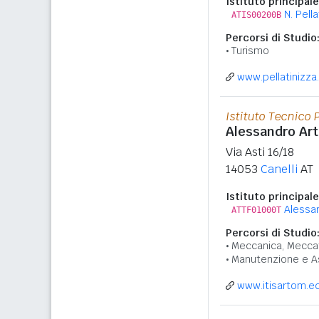
Istituto principale
N. Pella
ATIS00200B
Percorsi di Studio
Turismo
www.pellatinizza.
Istituto Tecnico 
Alessandro Ar
Via Asti 16/18
14053
Canelli
AT
Istituto principale
Alessa
ATTF01000T
Percorsi di Studio
Meccanica, Meccat
Manutenzione e A
www.itisartom.ed