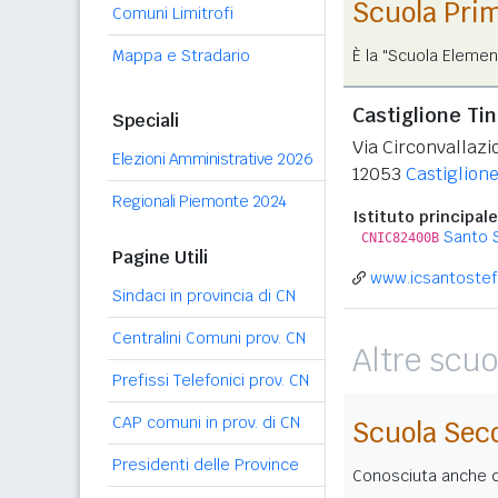
Scuola Pri
Comuni Limitrofi
Mappa e Stradario
È la "Scuola Elemen
Castiglione Tin
Speciali
Via Circonvallazi
Elezioni Amministrative 2026
12053
Castiglione
Regionali Piemonte 2024
Istituto principale
Santo 
CNIC82400B
Pagine Utili
www.icsantostefa
Sindaci in provincia di CN
Centralini Comuni prov. CN
Altre scuo
Prefissi Telefonici prov. CN
CAP comuni in prov. di CN
Scuola Sec
Presidenti delle Province
Conosciuta anche co