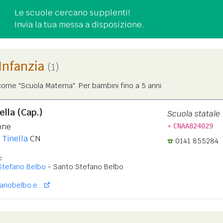
Le scuole cercano supplenti!
Invia la tua messa a disposizione.
'Infanzia
(1)
ome "Scuola Materna". Per bambini fino a 5 anni.
ella (Cap.)
Scuola statale
»
one
CNAA824029
 Tinella
CN
0141 855284
:
Stefano Belbo
- Santo Stefano Belbo
nobelbo.e...