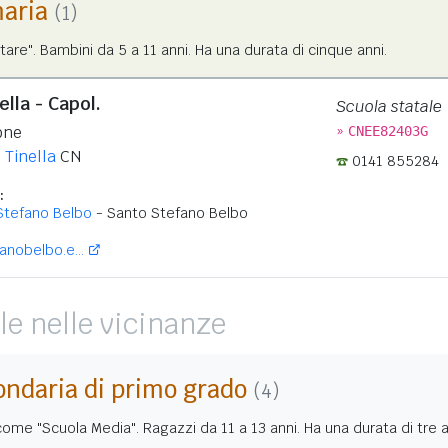
maria
(1)
tare". Bambini da 5 a 11 anni. Ha una durata di cinque anni.
ella - Capol.
Scuola statale
»
one
CNEE82403G
 Tinella
CN
0141 855284
:
Stefano Belbo
- Santo Stefano Belbo
nobelbo.e...
le nelle vicinanze
ondaria di primo grado
(4)
me "Scuola Media". Ragazzi da 11 a 13 anni. Ha una durata di tre a