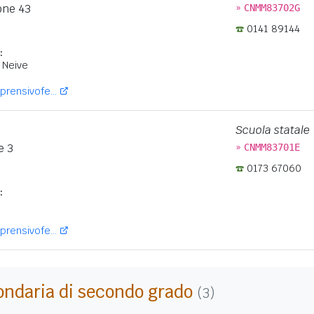
»
one 43
CNMM83702G
0141 89144
:
 Neive
rensivofe...
Scuola statale
»
e 3
CNMM83701E
0173 67060
:
rensivofe...
ondaria di secondo grado
(3)