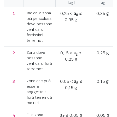
[
a
]
[
a
]
g
g
1
Indica la zona
0,25 <
a
≤
0,35 g
g
più pericolosa,
0,35 g
dove possono
verificarsi
fortissimi
terremoti.
2
Zona dove
0,15 <
a
≤
0,25 g
g
possono
0,25 g
verificarsi forti
terremoti.
3
Zona che può
0,05 <
a
≤
0,15 g
g
essere
0,15 g
soggetta a
forti terremoti
ma rari.
4
E' la zona
a
≤ 0,05 g
0,05 g
g