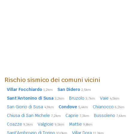
Rischio sismico dei comuni vicini
Villar Focchiardo
San Didero
1,2km
2,5km
Sant'Antonino di Susa
Bruzolo
Vaie
3,2km
3,7km
4,5km
San Giorio di Susa
Condove
Chianocco
4,9km
5,4km
6,2km
Chiusa di San Michele
Caprie
Bussoleno
7,2km
7,3km
7,6km
Coazze
Valgioie
Mattie
9,3km
9,5km
9,8km
Sant'Ambrogio di Torino
Villar Dora
10,0km
11,3km