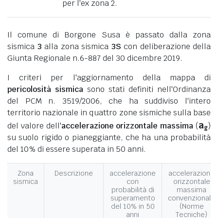
per l'ex zona 2.
Il comune di Borgone Susa è passato dalla zona
sismica
3
alla zona sismica
3S
con deliberazione della
Giunta Regionale n.6-887 del 30 dicembre 2019.
I criteri per l'aggiornamento della mappa di
pericolosità sismica
sono stati definiti nell'Ordinanza
del PCM n. 3519/2006, che ha suddiviso l'intero
territorio nazionale in quattro zone sismiche sulla base
a
del valore dell'
accelerazione orizzontale massima
(
)
g
su suolo rigido o pianeggiante, che ha una probabilità
del 10% di essere superata in 50 anni.
Zona
Descrizione
accelerazione
accelerazione
sismica
con
orizzontale
probabilità di
massima
superamento
convenzionale
del 10% in 50
(Norme
anni
Tecniche)