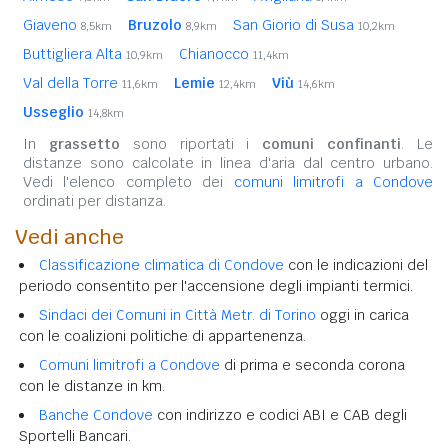
Giaveno
Bruzolo
San Giorio di Susa
8,5km
8,9km
10,2km
Buttigliera Alta
Chianocco
10,9km
11,4km
Val della Torre
Lemie
Viù
11,6km
12,4km
14,6km
Usseglio
14,8km
In
grassetto
sono riportati i
comuni confinanti
. Le
distanze sono calcolate in linea d'aria dal centro urbano.
Vedi l'elenco completo dei
comuni limitrofi a Condove
ordinati per distanza.
Vedi anche
Classificazione climatica di Condove
con le indicazioni del
periodo consentito per l'accensione degli impianti termici.
Sindaci dei Comuni in Città Metr. di Torino
oggi in carica
con le coalizioni politiche di appartenenza.
Comuni limitrofi a Condove
di prima e seconda corona
con le distanze in km.
Banche Condove
con indirizzo e codici ABI e CAB degli
Sportelli Bancari.