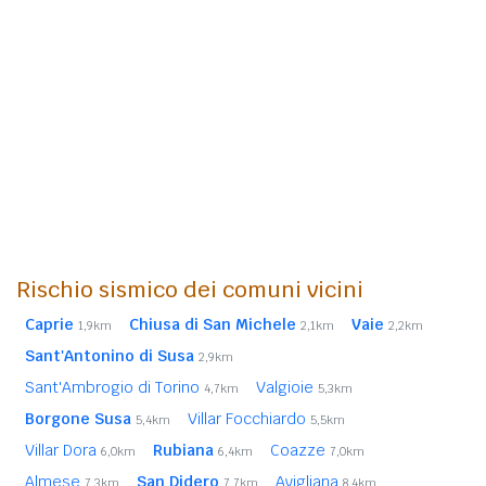
Rischio sismico dei comuni vicini
Caprie
Chiusa di San Michele
Vaie
1,9km
2,1km
2,2km
Sant'Antonino di Susa
2,9km
Sant'Ambrogio di Torino
Valgioie
4,7km
5,3km
Borgone Susa
Villar Focchiardo
5,4km
5,5km
Villar Dora
Rubiana
Coazze
6,0km
6,4km
7,0km
Almese
San Didero
Avigliana
7,3km
7,7km
8,4km