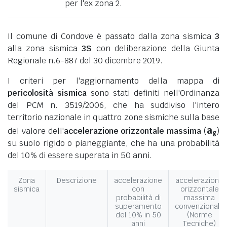
per l'ex zona 2.
Il comune di Condove è passato dalla zona sismica
3
alla zona sismica
3S
con deliberazione della Giunta
Regionale n.6-887 del 30 dicembre 2019.
I criteri per l'aggiornamento della mappa di
pericolosità sismica
sono stati definiti nell'Ordinanza
del PCM n. 3519/2006, che ha suddiviso l'intero
territorio nazionale in quattro zone sismiche sulla base
a
del valore dell'
accelerazione orizzontale massima
(
)
g
su suolo rigido o pianeggiante, che ha una probabilità
del 10% di essere superata in 50 anni.
Zona
Descrizione
accelerazione
accelerazione
sismica
con
orizzontale
probabilità di
massima
superamento
convenzionale
del 10% in 50
(Norme
anni
Tecniche)