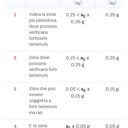
[
a
]
[
a
]
g
g
1
Indica la zona
0,25 <
a
≤
0,35 g
g
più pericolosa,
0,35 g
dove possono
verificarsi
fortissimi
terremoti.
2
Zona dove
0,15 <
a
≤
0,25 g
g
possono
0,25 g
verificarsi forti
terremoti.
3
Zona che può
0,05 <
a
≤
0,15 g
g
essere
0,15 g
soggetta a
forti terremoti
ma rari.
4
E' la zona
a
≤ 0,05 g
0,05 g
g