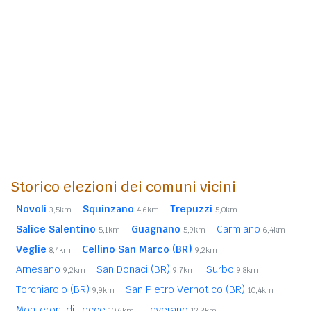
Storico elezioni dei comuni vicini
Novoli
Squinzano
Trepuzzi
3,5km
4,6km
5,0km
Salice Salentino
Guagnano
Carmiano
5,1km
5,9km
6,4km
Veglie
Cellino San Marco (BR)
8,4km
9,2km
Arnesano
San Donaci (BR)
Surbo
9,2km
9,7km
9,8km
Torchiarolo (BR)
San Pietro Vernotico (BR)
9,9km
10,4km
Monteroni di Lecce
Leverano
10,6km
12,3km