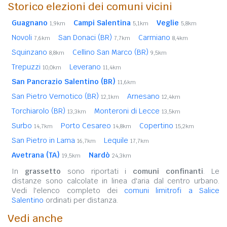
Storico elezioni dei comuni vicini
Guagnano
Campi Salentina
Veglie
1,9km
5,1km
5,8km
Novoli
San Donaci (BR)
Carmiano
7,6km
7,7km
8,4km
Squinzano
Cellino San Marco (BR)
8,8km
9,5km
Trepuzzi
Leverano
10,0km
11,4km
San Pancrazio Salentino (BR)
11,6km
San Pietro Vernotico (BR)
Arnesano
12,1km
12,4km
Torchiarolo (BR)
Monteroni di Lecce
13,3km
13,5km
Surbo
Porto Cesareo
Copertino
14,7km
14,8km
15,2km
San Pietro in Lama
Lequile
16,7km
17,7km
Avetrana (TA)
Nardò
19,5km
24,3km
In
grassetto
sono riportati i
comuni confinanti
. Le
distanze sono calcolate in linea d'aria dal centro urbano.
Vedi l'elenco completo dei
comuni limitrofi a Salice
Salentino
ordinati per distanza.
Vedi anche