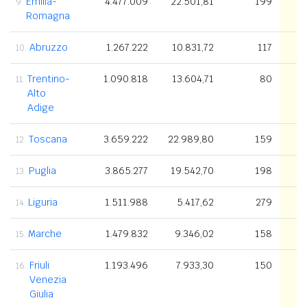
Emilia-
4.477.009
22.501,81
199
9.
Romagna
Abruzzo
1.267.222
10.831,72
117
10.
Trentino-
1.090.818
13.604,71
80
11.
Alto
Adige
Toscana
3.659.222
22.989,80
159
12.
Puglia
3.865.277
19.542,70
198
13.
Liguria
1.511.988
5.417,62
279
14.
Marche
1.479.832
9.346,02
158
15.
Friuli
1.193.496
7.933,30
150
16.
Venezia
Giulia