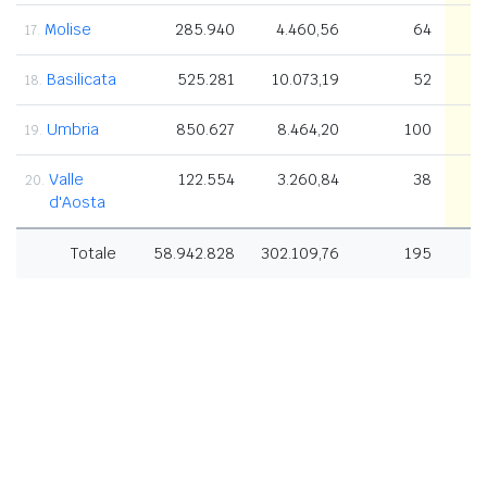
Molise
285.940
4.460,56
64
17.
Basilicata
525.281
10.073,19
52
18.
Umbria
850.627
8.464,20
100
19.
Valle
122.554
3.260,84
38
20.
d'Aosta
Totale
58.942.828
302.109,76
195
7