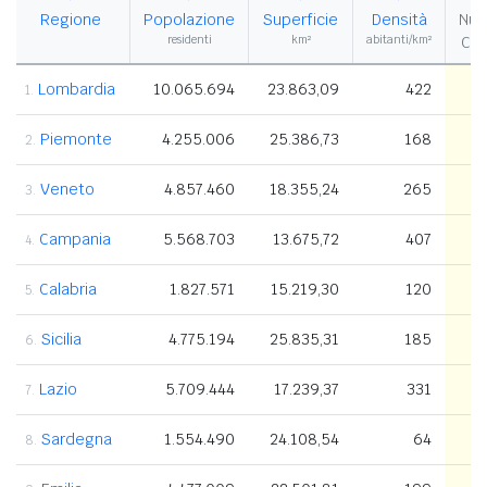
Regione
Popolazione
Superficie
Densità
Nu
residenti
km²
abitanti/km²
Co
Lombardia
10.065.694
23.863,09
422
1
1.
Piemonte
4.255.006
25.386,73
168
1
2.
Veneto
4.857.460
18.355,24
265
3.
Campania
5.568.703
13.675,72
407
4.
Calabria
1.827.571
15.219,30
120
5.
Sicilia
4.775.194
25.835,31
185
6.
Lazio
5.709.444
17.239,37
331
7.
Sardegna
1.554.490
24.108,54
64
8.