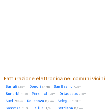
Fatturazione elettronica nei comuni vicini
Barrali
Donori
San Basilio
5,8km
6,4km
7,0km
Senorbì
Pimentel
Ortacesus
7,1km
8,9km
9,8km
Suelli
Dolianova
Selegas
9,8km
11,2km
11,3km
Samatzai
Silius
Serdiana
11,5km
11,5km
11,7km