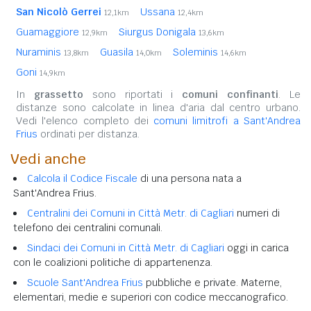
San Nicolò Gerrei
Ussana
12,1km
12,4km
Guamaggiore
Siurgus Donigala
12,9km
13,6km
Nuraminis
Guasila
Soleminis
13,8km
14,0km
14,6km
Goni
14,9km
In
grassetto
sono riportati i
comuni confinanti
. Le
distanze sono calcolate in linea d'aria dal centro urbano.
Vedi l'elenco completo dei
comuni limitrofi a Sant'Andrea
Frius
ordinati per distanza.
Vedi anche
Calcola il Codice Fiscale
di una persona nata a
Sant'Andrea Frius.
Centralini dei Comuni in Città Metr. di Cagliari
numeri di
telefono dei centralini comunali.
Sindaci dei Comuni in Città Metr. di Cagliari
oggi in carica
con le coalizioni politiche di appartenenza.
Scuole Sant'Andrea Frius
pubbliche e private. Materne,
elementari, medie e superiori con codice meccanografico.