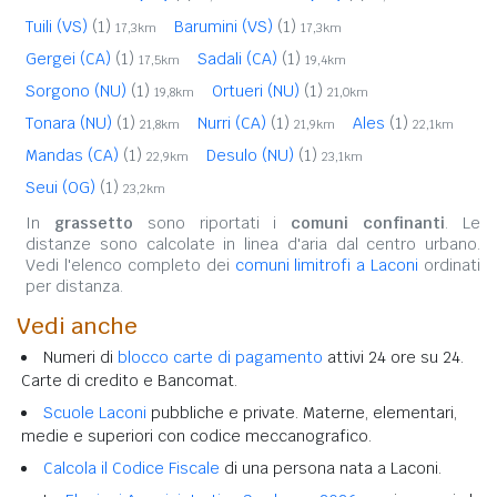
Tuili (VS)
(1)
Barumini (VS)
(1)
17,3km
17,3km
Gergei (CA)
(1)
Sadali (CA)
(1)
17,5km
19,4km
Sorgono (NU)
(1)
Ortueri (NU)
(1)
19,8km
21,0km
Tonara (NU)
(1)
Nurri (CA)
(1)
Ales
(1)
21,8km
21,9km
22,1km
Mandas (CA)
(1)
Desulo (NU)
(1)
22,9km
23,1km
Seui (OG)
(1)
23,2km
In
grassetto
sono riportati i
comuni confinanti
. Le
distanze sono calcolate in linea d'aria dal centro urbano.
Vedi l'elenco completo dei
comuni limitrofi a Laconi
ordinati
per distanza.
Vedi anche
Numeri di
blocco carte di pagamento
attivi 24 ore su 24.
Carte di credito e Bancomat.
Scuole Laconi
pubbliche e private. Materne, elementari,
medie e superiori con codice meccanografico.
Calcola il Codice Fiscale
di una persona nata a Laconi.