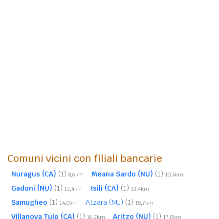
Comuni vicini con filiali bancarie
Nuragus (CA)
(1)
Meana Sardo (NU)
(1)
8,6km
10,4km
Gadoni (NU)
(1)
Isili (CA)
(1)
13,4km
13,4km
Samugheo
(1)
Atzara (NU)
(1)
14,0km
15,7km
Villanova Tulo (CA)
(1)
Aritzo (NU)
(1)
16,2km
17,0km