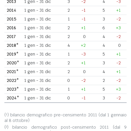
2013
1 gen - 31 dic
3
-2
4
-3
2014
1 gen - 31 dic
2
-1
5
+1
2015
1 gen - 31 dic
1
-1
3
-2
2016
1 gen - 31 dic
2
+1
6
+3
2017
1 gen - 31 dic
2
0
4
-2
2018*
1 gen - 31 dic
4
+2
4
0
2019*
1 gen - 31 dic
1
-3
5
+1
2020*
1 gen - 31 dic
2
+1
3
-2
2021*
1 gen - 31 dic
2
0
4
+1
2022*
1 gen - 31 dic
0
-2
2
-2
2023*
1 gen - 31 dic
1
+1
5
+3
2024*
1 gen - 31 dic
0
-1
3
-2
(¹) bilancio demografico pre-censimento 2011 (dal 1 gennaio
al 8 ottobre)
(²) bilancio demografico post-censimento 2011 (dal 9