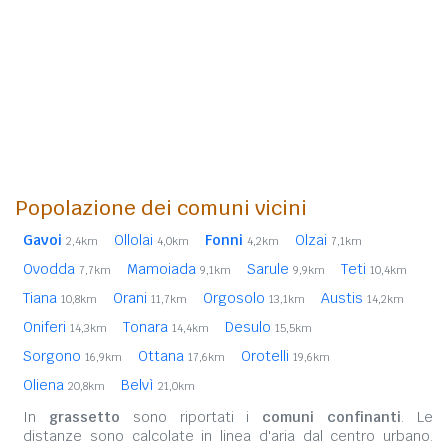
Popolazione dei comuni vicini
Gavoi
Ollolai
Fonni
Olzai
2,4km
4,0km
4,2km
7,1km
Ovodda
Mamoiada
Sarule
Teti
7,7km
9,1km
9,9km
10,4km
Tiana
Orani
Orgosolo
Austis
10,8km
11,7km
13,1km
14,2km
Oniferi
Tonara
Desulo
14,3km
14,4km
15,5km
Sorgono
Ottana
Orotelli
16,9km
17,6km
19,6km
Oliena
Belvì
20,8km
21,0km
In
grassetto
sono riportati i
comuni confinanti
. Le
distanze sono calcolate in linea d'aria dal centro urbano.