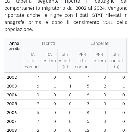
La tabella seguente riporta il dettaglio del
comportamento migratorio dal 2002 al 2024. Vengono
riportate anche le righe con i dati ISTAT rilevati in
anagrafe prima e dopo il censimento 2011 della
popolazione.
Anno
Iscritti
Cancellati
gen-dic
M
DA
DA
altri
PER
PER
altri
altri
estero
iscritti
altri
estero
cancell.
comuni
(a)
comuni
(a)
2002
7
0
0
7
0
0
2003
6
1
1
5
2
1
2004
0
0
0
6
0
0
2005
2
0
0
3
0
0
2006
5
0
0
8
0
0
2007
7
0
0
6
0
0
2008
2
0
0
12
3
0