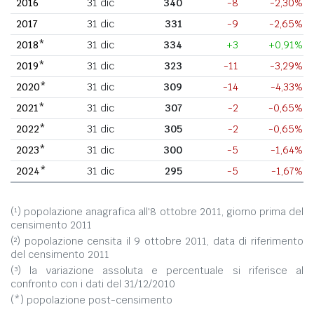
2016
31 dic
340
-8
-2,30%
2017
31 dic
331
-9
-2,65%
2018*
31 dic
334
+3
+0,91%
2019*
31 dic
323
-11
-3,29%
2020*
31 dic
309
-14
-4,33%
2021*
31 dic
307
-2
-0,65%
2022*
31 dic
305
-2
-0,65%
2023*
31 dic
300
-5
-1,64%
2024*
31 dic
295
-5
-1,67%
(¹) popolazione anagrafica all'8 ottobre 2011, giorno prima del
censimento 2011
(²) popolazione censita il 9 ottobre 2011, data di riferimento
del censimento 2011
(³) la variazione assoluta e percentuale si riferisce al
confronto con i dati del 31/12/2010
(*) popolazione post-censimento