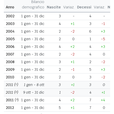
Bilancio
Anno
demografico
Nascite
Variaz.
Decessi
Variaz.
Nat
2002
1 gen - 31 dic
3
-
4
-
2003
1 gen - 31 dic
4
+1
3
-1
2004
1 gen - 31 dic
2
-2
6
+3
2005
1 gen - 31 dic
2
0
1
-5
2006
1 gen - 31 dic
4
+2
4
+3
2007
1 gen - 31 dic
2
-2
4
0
2008
1 gen - 31 dic
3
+1
2
-2
2009
1 gen - 31 dic
2
-1
5
+3
2010
1 gen - 31 dic
2
0
3
-2
2011
(¹)
1 gen - 8 ott
3
+1
3
0
2011
(²)
9 ott - 31 dic
1
-2
4
+1
2011
(³)
1 gen - 31 dic
4
+2
7
+4
2012
1 gen - 31 dic
5
+1
7
0