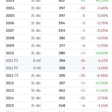
2003
31 dic
407
+1
+0,25%
2004
31 dic
397
-10
-2,46%
2005
31 dic
397
0
0,00%
2006
31 dic
394
-3
-0,76%
2007
31 dic
393
-1
-0,25%
2008
31 dic
381
-12
-3,05%
2009
31 dic
377
-4
-1,05%
2010
31 dic
380
+3
+0,80%
2011
(¹)
8 ott
364
-16
-4,21%
2011
(²)
9 ott
358
-6
-1,65%
2011
(³)
31 dic
355
-25
-6,58%
2012
31 dic
357
+2
+0,56%
2013
31 dic
362
+5
+1,40%
2014
31 dic
352
-10
-2,76%
2015
31 dic
348
-4
-1,14%