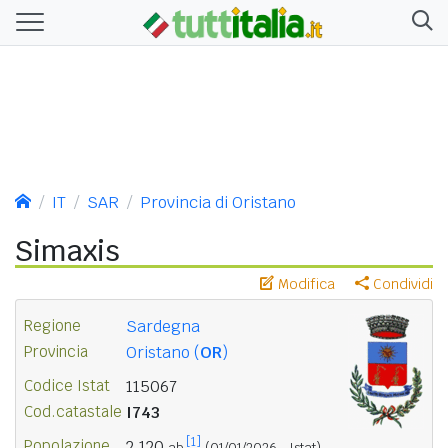
IT
SAR
Provincia di Oristano
Simaxis
Modifica
Condividi
Regione
Sardegna
Provincia
Oristano (
OR
)
Codice Istat
115067
Cod.catastale
I743
[1]
Popolazione
2.120
ab.
(01/01/2026 - Istat)