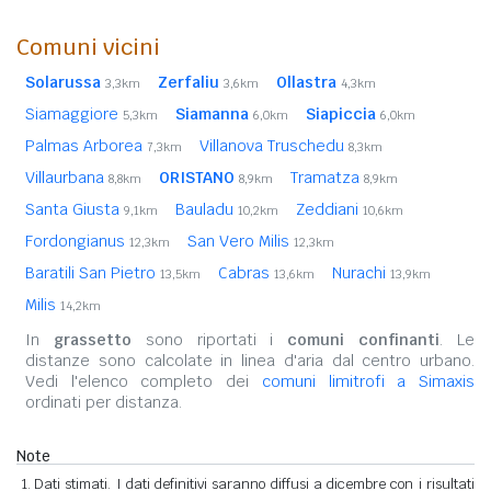
Comuni vicini
Solarussa
Zerfaliu
Ollastra
3,3km
3,6km
4,3km
Siamaggiore
Siamanna
Siapiccia
5,3km
6,0km
6,0km
Palmas Arborea
Villanova Truschedu
7,3km
8,3km
Villaurbana
ORISTANO
Tramatza
8,8km
8,9km
8,9km
Santa Giusta
Bauladu
Zeddiani
9,1km
10,2km
10,6km
Fordongianus
San Vero Milis
12,3km
12,3km
Baratili San Pietro
Cabras
Nurachi
13,5km
13,6km
13,9km
Milis
14,2km
In
grassetto
sono riportati i
comuni confinanti
. Le
distanze sono calcolate in linea d'aria dal centro urbano.
Vedi l'elenco completo dei
comuni limitrofi a Simaxis
ordinati per distanza.
Note
Dati stimati. I dati definitivi saranno diffusi a dicembre con i risultati