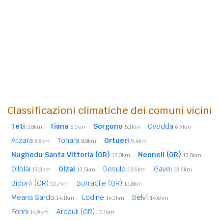
Classificazioni climatiche dei comuni vicini
Teti
Tiana
Sorgono
Ovodda
3,8km
5,1km
5,1km
6,9km
Atzara
Tonara
Ortueri
8,8km
8,8km
9,4km
Nughedu Santa Vittoria (OR)
Neoneli (OR)
12,0km
12,0km
Ollolai
Olzai
Desulo
Gavoi
13,3km
13,5km
13,6km
13,6km
Bidonì (OR)
Sorradile (OR)
13,7km
13,8km
Meana Sardo
Lodine
Belvì
14,1km
14,2km
14,6km
Fonni
Ardauli (OR)
14,9km
15,1km