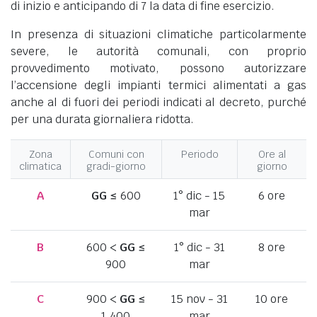
di inizio e anticipando di 7 la data di fine esercizio.
In presenza di situazioni climatiche particolarmente
severe, le autorità comunali, con proprio
provvedimento motivato, possono autorizzare
l’accensione degli impianti termici alimentati a gas
anche al di fuori dei periodi indicati al decreto, purché
per una durata giornaliera ridotta.
Zona
Comuni con
Periodo
Ore al
climatica
gradi-giorno
giorno
A
GG
≤ 600
1° dic - 15
6 ore
mar
B
600 <
GG
≤
1° dic - 31
8 ore
900
mar
C
900 <
GG
≤
15 nov - 31
10 ore
1.400
mar