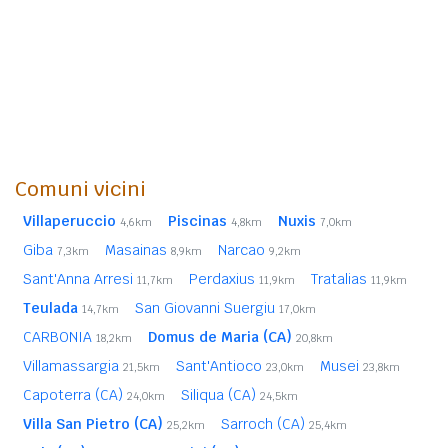
Comuni vicini
Villaperuccio
Piscinas
Nuxis
4,6km
4,8km
7,0km
Giba
Masainas
Narcao
7,3km
8,9km
9,2km
Sant'Anna Arresi
Perdaxius
Tratalias
11,7km
11,9km
11,9km
Teulada
San Giovanni Suergiu
14,7km
17,0km
CARBONIA
Domus de Maria (CA)
18,2km
20,8km
Villamassargia
Sant'Antioco
Musei
21,5km
23,0km
23,8km
Capoterra (CA)
Siliqua (CA)
24,0km
24,5km
Villa San Pietro (CA)
Sarroch (CA)
25,2km
25,4km