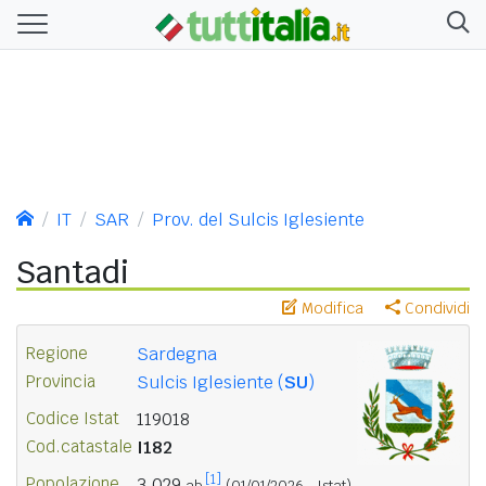
IT
SAR
Prov. del Sulcis Iglesiente
Santadi
Modifica
Condividi
Regione
Sardegna
Provincia
Sulcis Iglesiente (
SU
)
Codice Istat
119018
Cod.catastale
I182
[1]
Popolazione
3.029
ab.
(01/01/2026 - Istat)