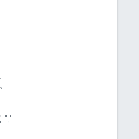
m
m
d'aria
i per