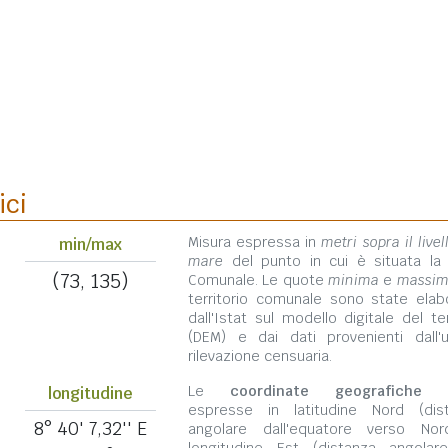
ici
Misura espressa in
metri sopra il livel
min/max
mare
del punto in cui è situata la
(73, 135)
Comunale. Le quote
minima
e
massi
territorio comunale sono state elab
dall'Istat sul modello digitale del te
(DEM) e dai dati provenienti dall'u
rilevazione censuaria.
Le
coordinate geografiche
s
longitudine
espresse in latitudine Nord (dis
8° 40' 7,32'' E
angolare dall'equatore verso No