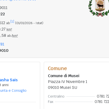
9011
822
[1]
.512
ab.
(01/01/2026 - Istat)
0,27
km²
4,58
ab./
km²
781
9010
Comune
Comune di Musei
asha Sais
Piazza IV Novembre 1
3 anni
09010 Musei SU
iunta e Consiglio
0781 7
Centralino
0781 72
Fax