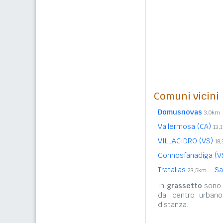
Comuni vicini
Domusnovas
3,0km
Vallermosa (CA)
13,
VILLACIDRO (VS)
18
Gonnosfanadiga (V
Tratalias
Sa
23,5km
In
grassetto
sono r
dal centro urban
distanza.