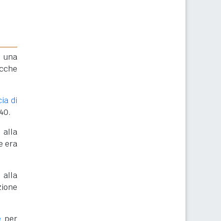
a una
icche
ia di
40.
alla
e era
alla
zione
e
per