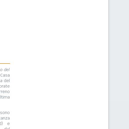
lo del
 Casa
ma
del
orate
rreno
ltima
ono
tanza
rd) e