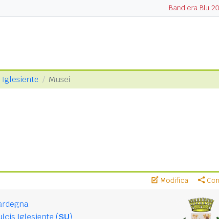
Bandiera Blu 2
 Iglesiente
Musei
Modifica
Cond
ardegna
lcis Iglesiente (
SU
)