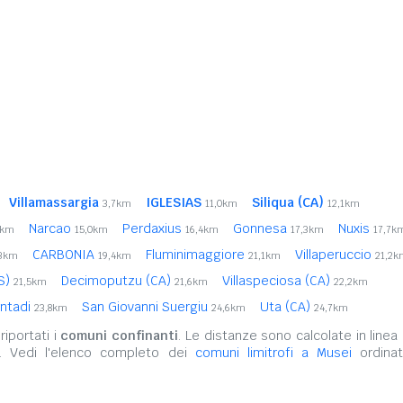
Villamassargia
IGLESIAS
Siliqua (CA)
3,7km
11,0km
12,1km
Narcao
Perdaxius
Gonnesa
Nuxis
1km
15,0km
16,4km
17,3km
17,7k
CARBONIA
Fluminimaggiore
Villaperuccio
,3km
19,4km
21,1km
21,2k
S)
Decimoputzu (CA)
Villaspeciosa (CA)
21,5km
21,6km
22,2km
ntadi
San Giovanni Suergiu
Uta (CA)
23,8km
24,6km
24,7km
iportati i
comuni confinanti
. Le distanze sono calcolate in linea 
o. Vedi l'elenco completo dei
comuni limitrofi a Musei
ordinat