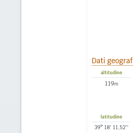
Dati geograf
altitudine
119
m
latitudine
39° 18' 11,52''