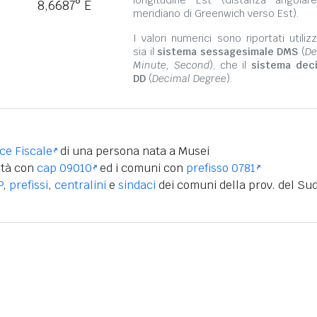
longitudine Est (distanza angolar
8,6687° E
meridiano di Greenwich verso Est).
I valori numerici sono riportati utili
sia il
sistema sessagesimale DMS
(
De
Minute, Second
), che il
sistema dec
DD
(
Decimal Degree
).
ice Fiscale
di una persona nata a Musei
ità con
cap 09010
ed i comuni con
prefisso 0781
P
,
prefissi
,
centralini
e
sindaci
dei comuni della prov. del Su