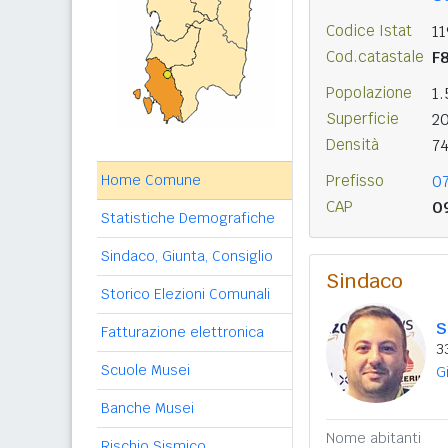
Codice Istat
11
Cod.catastale
F
Popolazione
1
Superficie
2
Densità
7
Home Comune
Prefisso
0
CAP
0
Statistiche Demografiche
Sindaco, Giunta, Consiglio
Sindaco
Storico Elezioni Comunali
S
Fatturazione elettronica
3
Scuole Musei
G
Banche Musei
Nome abitanti
Rischio Sismico