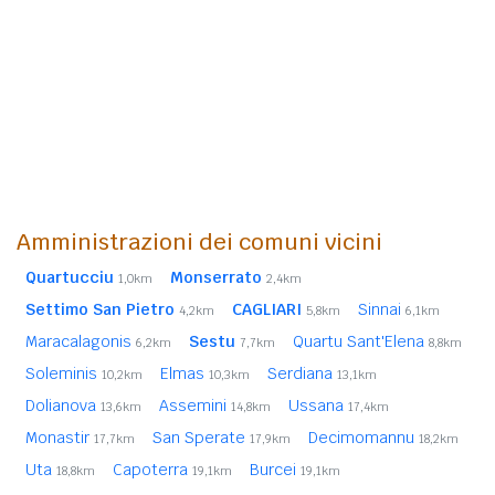
Amministrazioni dei comuni vicini
Quartucciu
Monserrato
1,0km
2,4km
Settimo San Pietro
CAGLIARI
Sinnai
4,2km
5,8km
6,1km
Maracalagonis
Sestu
Quartu Sant'Elena
6,2km
7,7km
8,8km
Soleminis
Elmas
Serdiana
10,2km
10,3km
13,1km
Dolianova
Assemini
Ussana
13,6km
14,8km
17,4km
Monastir
San Sperate
Decimomannu
17,7km
17,9km
18,2km
Uta
Capoterra
Burcei
18,8km
19,1km
19,1km