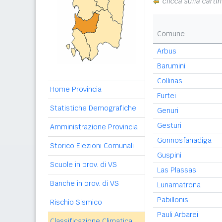
clicca sulla carti
Comune
Arbus
Barumini
Collinas
Home Provincia
Furtei
Statistiche Demografiche
Genuri
Gesturi
Amministrazione Provincia
Gonnosfanadiga
Storico Elezioni Comunali
Guspini
Scuole in prov. di VS
Las Plassas
Banche in prov. di VS
Lunamatrona
Pabillonis
Rischio Sismico
Pauli Arbarei
Classificazione Climatica