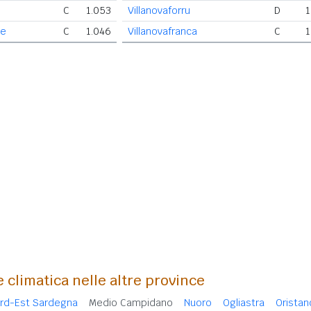
C
1.053
Villanovaforru
D
1
le
C
1.046
Villanovafranca
C
1
e climatica nelle altre province
ord-Est Sardegna
Medio Campidano
Nuoro
Ogliastra
Oristan