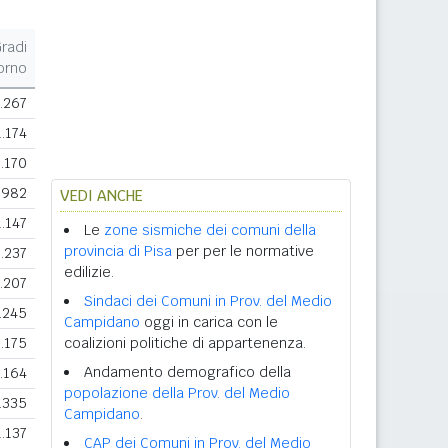
radi
orno
.267
1.174
1.170
982
VEDI ANCHE
1.147
Le
zone sismiche dei comuni della
provincia di Pisa
per per le normative
1.237
edilizie.
.207
Sindaci dei Comuni in Prov. del Medio
.245
Campidano
oggi in carica con le
1.175
coalizioni politiche di appartenenza.
Andamento demografico della
.164
popolazione della Prov. del Medio
.335
Campidano
.
1.137
CAP dei Comuni in Prov. del Medio