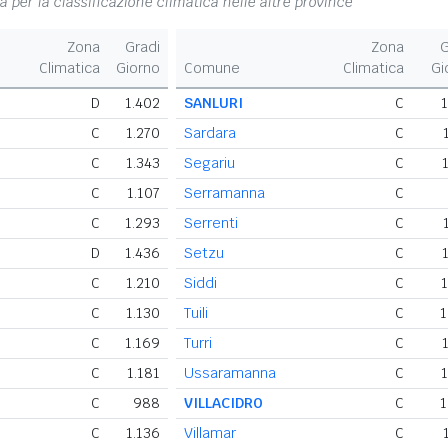
na per la classificazione climatica nelle altre province
Zona
Gradi
Zona
G
Climatica
Giorno
Comune
Climatica
Gi
D
1.402
SANLURI
C
1
C
1.270
Sardara
C
C
1.343
Segariu
C
C
1.107
Serramanna
C
C
1.293
Serrenti
C
D
1.436
Setzu
C
C
1.210
Siddi
C
1
C
1.130
Tuili
C
1
C
1.169
Turri
C
C
1.181
Ussaramanna
C
1
C
988
VILLACIDRO
C
1
C
1.136
Villamar
C