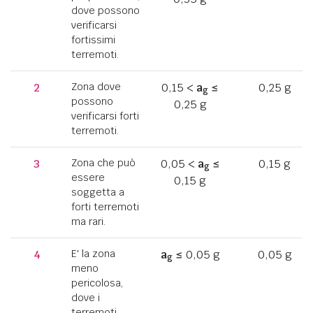
dove possono
verificarsi
fortissimi
terremoti.
2
Zona dove
0,15 <
a
≤
0,25 g
g
possono
0,25 g
verificarsi forti
terremoti.
3
Zona che può
0,05 <
a
≤
0,15 g
g
essere
0,15 g
soggetta a
forti terremoti
ma rari.
4
E' la zona
a
≤ 0,05 g
0,05 g
g
meno
pericolosa,
dove i
terremoti