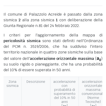
Il comune di Palazzolo Acreide è passato dalla zona
sismica
2
alla zona sismica
1
con deliberazione della
Giunta Regionale n.81 del 24 febbraio 2022.
I criteri per l'aggiornamento della mappa di
pericolosità sismica
sono stati definiti nell'Ordinanza
del PCM n. 3519/2006, che ha suddiviso l'intero
territorio nazionale in quattro zone sismiche sulla base
a
del valore dell'
accelerazione orizzontale massima
(
)
g
su suolo rigido o pianeggiante, che ha una probabilità
del 10% di essere superata in 50 anni.
Zona
Descrizione
accelerazione
accelerazione
sismica
con
orizzontale
probabilità di
massima
superamento
convenzionale
del 10% in 50
(Norme
anni
Tecniche)
[
a
]
[
a
]
g
g