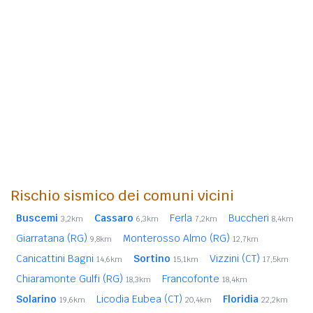
Rischio sismico dei comuni vicini
Buscemi
Cassaro
Ferla
Buccheri
3,2km
6,3km
7,2km
8,4km
Giarratana (RG)
Monterosso Almo (RG)
9,8km
12,7km
Canicattini Bagni
Sortino
Vizzini (CT)
14,6km
15,1km
17,5km
Chiaramonte Gulfi (RG)
Francofonte
18,3km
18,4km
Solarino
Licodia Eubea (CT)
Floridia
19,6km
20,4km
22,2km