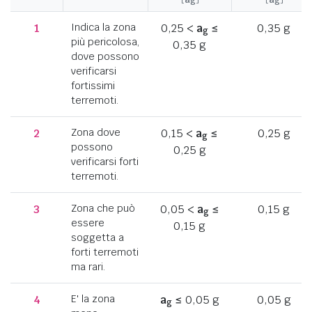
1
Indica la zona
0,25 <
a
≤
0,35 g
g
più pericolosa,
0,35 g
dove possono
verificarsi
fortissimi
terremoti.
2
Zona dove
0,15 <
a
≤
0,25 g
g
possono
0,25 g
verificarsi forti
terremoti.
3
Zona che può
0,05 <
a
≤
0,15 g
g
essere
0,15 g
soggetta a
forti terremoti
ma rari.
4
E' la zona
a
≤ 0,05 g
0,05 g
g