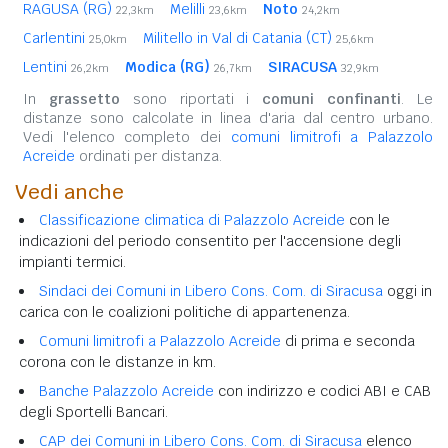
RAGUSA (RG)
Melilli
Noto
22,3km
23,6km
24,2km
Carlentini
Militello in Val di Catania (CT)
25,0km
25,6km
Lentini
Modica (RG)
SIRACUSA
26,2km
26,7km
32,9km
In
grassetto
sono riportati i
comuni confinanti
. Le
distanze sono calcolate in linea d'aria dal centro urbano.
Vedi l'elenco completo dei
comuni limitrofi a Palazzolo
Acreide
ordinati per distanza.
Vedi anche
Classificazione climatica di Palazzolo Acreide
con le
indicazioni del periodo consentito per l'accensione degli
impianti termici.
Sindaci dei Comuni in Libero Cons. Com. di Siracusa
oggi in
carica con le coalizioni politiche di appartenenza.
Comuni limitrofi a Palazzolo Acreide
di prima e seconda
corona con le distanze in km.
Banche Palazzolo Acreide
con indirizzo e codici ABI e CAB
degli Sportelli Bancari.
CAP dei Comuni in Libero Cons. Com. di Siracusa
elenco