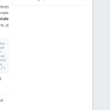
initi
onale
ntale
0% di
ero
uni
n
tori
enti
la
 (*)
1
45