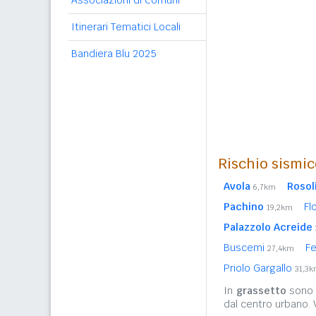
Associazioni di Comuni
Itinerari Tematici Locali
Bandiera Blu 2025
Rischio sismic
Avola
Rosol
6,7km
Pachino
Fl
19,2km
Palazzolo Acreide
Buscemi
Fe
27,4km
Priolo Gargallo
31,3
In
grassetto
sono r
dal centro urbano.