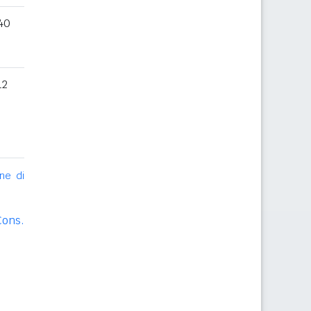
40
12
ne di
Cons.