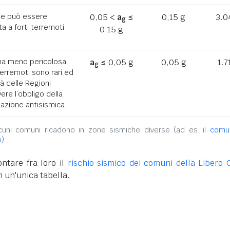
he può essere
0,05 <
a
≤
0,15 g
3.0
g
a a forti terremoti
0,15 g
ona meno pericolosa,
a
≤ 0,05 g
0,05 g
1.7
g
terremoti sono rari ed
tà delle Regioni
ere l’obbligo della
azione antisismica.
alcuni comuni ricadono in zone sismiche diverse (ad es. il
comu
o
).
ntare fra loro il
rischio sismico dei comuni della Libero 
n un'unica tabella.