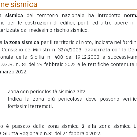
one sismica
ne sismica
del territorio nazionale ha introdotto
norm
he per le costruzioni di edifici, ponti ed altre opere in
erizzate dal medesimo rischio sismico.
ta la
zona sismica
per il territorio di Noto, indicata nell'Ordi
 Consiglio dei Ministri n. 3274/2003, aggiornata con la Del
ionale della Sicilia n. 408 del 19.12.2003 e successiva
D.G.R. n. 81 del 24 febbraio 2022 e le rettifiche contenute 
1 marzo 2022.
Zona con pericolosità sismica alta.
Indica la zona più pericolosa dove possono verific
fortissimi terremoti.
to è passato dalla zona sismica
2
alla zona sismica
1
a Giunta Regionale n.81 del 24 febbraio 2022.