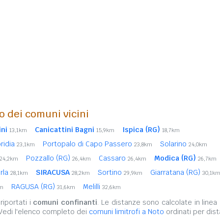
o dei comuni vicini
ini
Canicattini Bagni
Ispica (RG)
13,1km
15,9km
18,7km
oridia
Portopalo di Capo Passero
Solarino
23,1km
23,8km
24,0km
Pozzallo (RG)
Cassaro
Modica (RG)
24,2km
26,4km
26,4km
26,7km
rla
SIRACUSA
Sortino
Giarratana (RG)
28,1km
28,2km
29,9km
30,1k
RAGUSA (RG)
Melilli
km
31,6km
32,6km
iportati i
comuni confinanti
. Le distanze sono calcolate in linea 
 Vedi l'elenco completo dei
comuni limitrofi a Noto
ordinati per dist