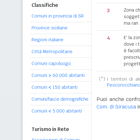
Classifiche
3
Zona c
Comuni in provincia di SR
soggett
ma rari.
Province siciliane
4
E' la z
Regioni italiane
dove i 
è facol
Città Metropolitane
prescriv
Comuni capoluogo
progett
Comuni
>
60.000 abitanti
(*):
I territori di 
Pescorocchian
Comuni
<
150 abitanti
Puoi anche confro
Comuni/fasce demografiche
Com. di Siracusa
i
Comuni
<
5.000 abitanti
Turismo in Rete