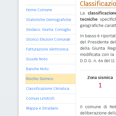
Classificazi
Home Comune
La
classificazio
tecniche
specific
Statistiche Demografiche
geografiche caratt
Sindaco, Giunta, Consiglio
In basso è riporta
Storico Elezioni Comunali
del Presidente del
della Giunta Reg
Fatturazione elettronica
modificata con la 
Scuole Noto
D.D.G. n. 64 del 1
Banche Noto
Zona sismica
Rischio Sismico
1
Classificazione Climatica
Comuni Limitrofi
Il comune di No
Mappa e Stradario
deliberazione dell