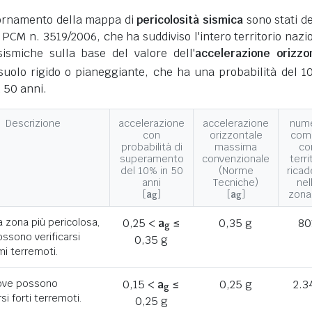
giornamento della mappa di
pericolosità sismica
sono stati def
 PCM n. 3519/2006, che ha suddiviso l'intero territorio nazi
ismiche sulla base del valore dell'
accelerazione orizzo
suolo rigido o pianeggiante, che ha una probabilità del 1
 50 anni.
Descrizione
accelerazione
accelerazione
num
con
orizzontale
com
probabilità di
massima
co
superamento
convenzionale
terri
del 10% in 50
(Norme
ricad
anni
Tecniche)
nel
[
a
]
[
a
]
zona
g
g
a zona più pericolosa,
0,25 <
a
≤
0,35 g
80
g
ssono verificarsi
0,35 g
mi terremoti.
ove possono
0,15 <
a
≤
0,25 g
2.3
g
rsi forti terremoti.
0,25 g