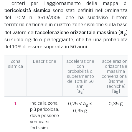
I criteri per l'aggiornamento della mappa di
pericolosità sismica
sono stati definiti nell'Ordinanza
del PCM n. 3519/2006, che ha suddiviso l'intero
territorio nazionale in quattro zone sismiche sulla base
a
del valore dell'
accelerazione orizzontale massima
(
)
g
su suolo rigido o pianeggiante, che ha una probabilità
del 10% di essere superata in 50 anni.
Zona
Descrizione
accelerazione
accelerazione
sismica
con
orizzontale
probabilità di
massima
superamento
convenzionale
del 10% in 50
(Norme
anni
Tecniche)
[
a
]
[
a
]
g
g
1
Indica la zona
0,25 <
a
≤
0,35 g
g
più pericolosa,
0,35 g
dove possono
verificarsi
fortissimi