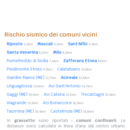
Rischio sismico dei comuni vicini
Riposto
Mascali
Sant'Alfio
1,2km
3,3km
4,4km
Santa Venerina
Milo
6,2km
6,3km
Fiumefreddo di Sicilia
Zafferana Etnea
7,4km
8,6km
Piedimonte Etneo
Calatabiano
9,0km
11,0km
Giardini-Naxos (ME)
Acireale
12,7km
13,5km
Linguaglossa
Aci Sant'Antonio
13,6km
14,7km
Gaggi (ME)
Aci Catena
Trecastagni
15,1km
15,1km
15,4km
Viagrande
Aci Bonaccorsi
15,5km
16,0km
Taormina (ME)
Castelmola (ME)
16,4km
16,6km
In
grassetto
sono riportati i
comuni confinanti
. Le
distanze sono calcolate in linea d'aria dal centro urbano.