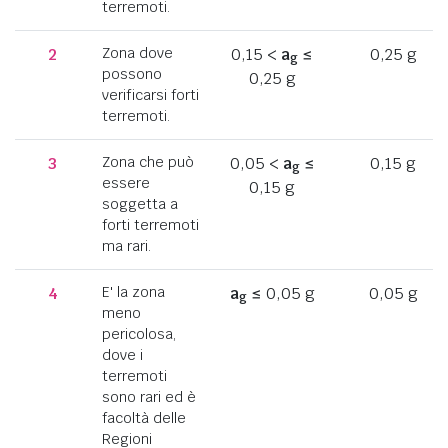
terremoti.
2
Zona dove
0,15 <
a
≤
0,25 g
g
possono
0,25 g
verificarsi forti
terremoti.
3
Zona che può
0,05 <
a
≤
0,15 g
g
essere
0,15 g
soggetta a
forti terremoti
ma rari.
4
E' la zona
a
≤ 0,05 g
0,05 g
g
meno
pericolosa,
dove i
terremoti
sono rari ed è
facoltà delle
Regioni