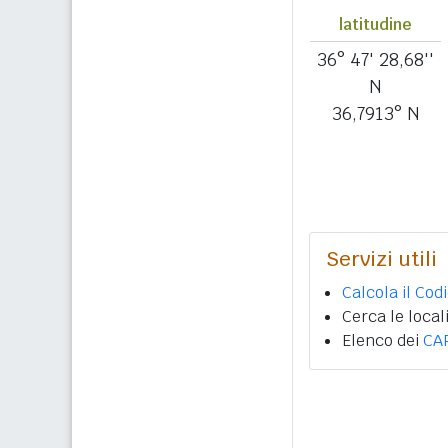
latitudine
36° 47' 28,68''
N
36,7913° N
Servizi utili
Calcola il Cod
Cerca le local
Elenco dei
CA