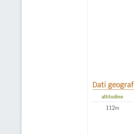
Dati geograf
altitudine
112
m