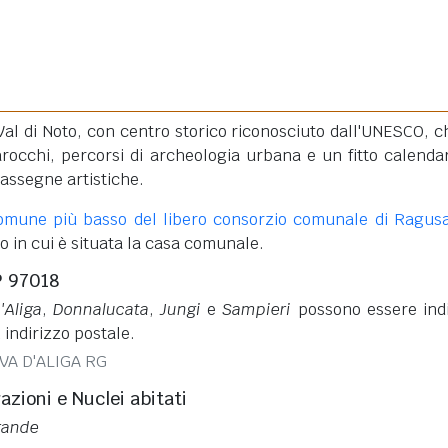
Val di Noto, con centro storico riconosciuto dall'UNESCO, c
rocchi, percorsi di archeologia urbana e un fitto calendar
rassegne artistiche.
omune più basso del libero consorzio comunale di Ragus
to in cui è situata la casa comunale.
P 97018
'Aliga
,
Donnalucata
,
Jungi
e
Sampieri
possono essere ind
 indirizzo postale.
AVA D'ALIGA RG
razioni e Nuclei abitati
rande