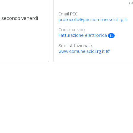
(P
Email PEC
 secondo venerdì
protocollo@pec.comune.scicli.rg.it
Codici univoci
Fatturazione elettronica
11
Sito istituzionale
www.comune.scicli.rg.it