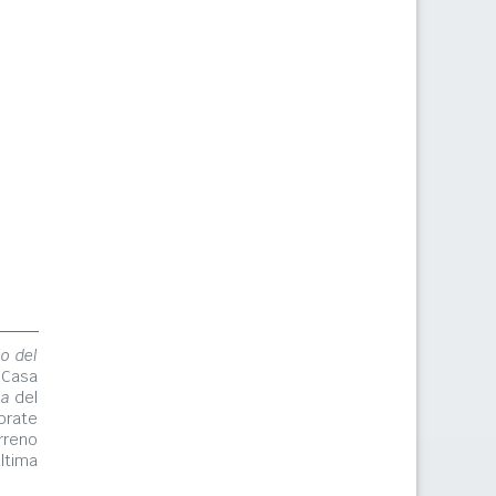
lo del
 Casa
ma
del
orate
rreno
ltima