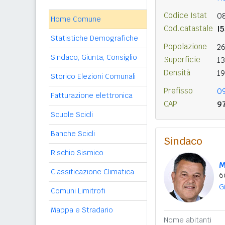
Codice Istat
0
Home Comune
Cod.catastale
I
Statistiche Demografiche
Popolazione
2
Sindaco, Giunta, Consiglio
Superficie
1
Densità
1
Storico Elezioni Comunali
Prefisso
0
Fatturazione elettronica
CAP
9
Scuole Scicli
Banche Scicli
Sindaco
Rischio Sismico
M
Classificazione Climatica
6
G
Comuni Limitrofi
Mappa e Stradario
Nome abitanti