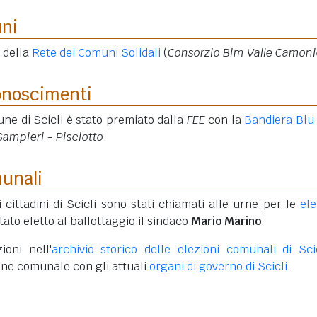
uni
 della
Rete dei Comuni Solidali
(
Consorzio Bim Valle Camon
onoscimenti
ne di Scicli è stato premiato dalla
FEE
con la
Bandiera Blu
Sampieri - Pisciotto
.
munali
i cittadini di Scicli sono stati chiamati alle urne per le
ele
stato eletto al ballottaggio il sindaco
Mario Marino
.
ioni nell'
archivio storico delle elezioni comunali di Sci
one comunale con gli attuali
organi di governo di Scicli
.