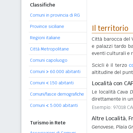
Classifiche
Comuni in provincia di RG
Province siciliane
Il territorio
Regioni italiane
Città barocca del 
e palazzi tardo ba
Città Metropolitane
eventi culturali e 
Comuni capoluogo
Scicli è il terzo
c
Comuni
>
60.000 abitanti
altitudine del pun
Località con CA
Comuni
<
150 abitanti
Le località
Cava D
Comuni/fasce demografiche
direttamente in un
Comuni
<
5.000 abitanti
Esempio: 97018 C
Altre Località, F
Turismo in Rete
Genovese, Plaia G