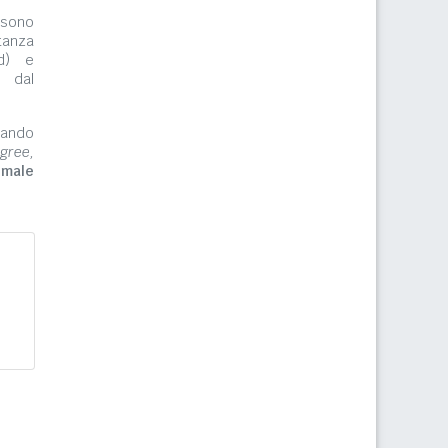
ono
tanza
rd) e
e dal
zzando
gree,
imale