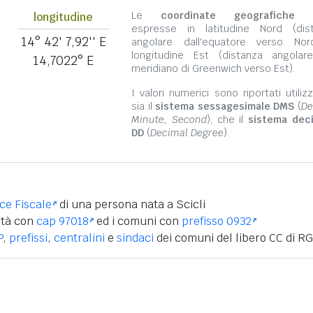
Le
coordinate geografiche
s
longitudine
espresse in latitudine Nord (dis
14° 42' 7,92'' E
angolare dall'equatore verso No
longitudine Est (distanza angolar
14,7022° E
meridiano di Greenwich verso Est).
I valori numerici sono riportati utili
sia il
sistema sessagesimale DMS
(
De
Minute, Second
), che il
sistema dec
DD
(
Decimal Degree
).
ice Fiscale
di una persona nata a Scicli
ità con
cap 97018
ed i comuni con
prefisso 0932
P
,
prefissi
,
centralini
e
sindaci
dei comuni del libero CC di RG