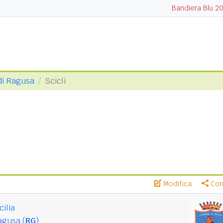
Bandiera Blu 2
di Ragusa
Scicli
Modifica
Cond
cilia
agusa (
RG
)