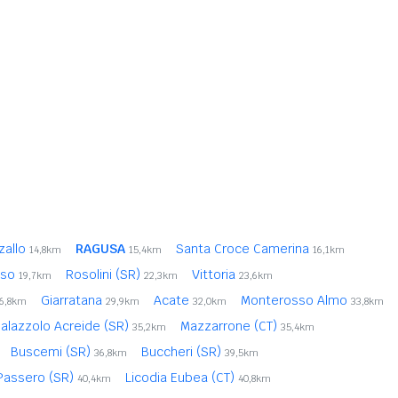
zallo
RAGUSA
Santa Croce Camerina
14,8km
15,4km
16,1km
iso
Rosolini (SR)
Vittoria
19,7km
22,3km
23,6km
Giarratana
Acate
Monterosso Almo
6,8km
29,9km
32,0km
33,8km
alazzolo Acreide (SR)
Mazzarrone (CT)
35,2km
35,4km
Buscemi (SR)
Buccheri (SR)
36,8km
39,5km
Passero (SR)
Licodia Eubea (CT)
40,4km
40,8km