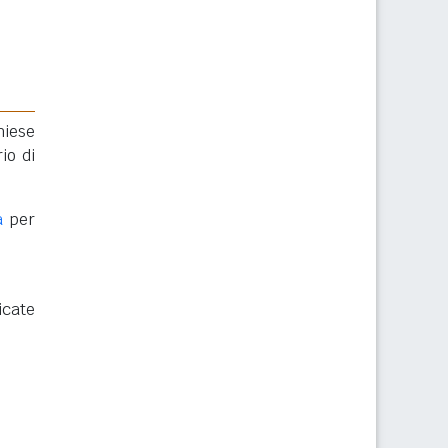
hiese
io di
a
per
icate