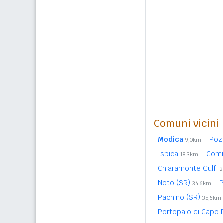
Comuni vicini
Modica
Poz
9,0km
Ispica
Com
18,3km
Chiaramonte Gulfi
2
Noto (SR)
P
34,6km
Pachino (SR)
35,6km
Portopalo di Capo 