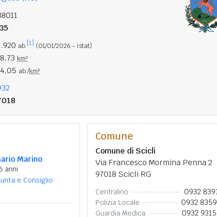
88011
535
[1]
6.920
ab.
(01/01/2026 - Istat)
38,73
km²
94,05
ab./
km²
932
7018
Comune
Comune di Scicli
ario Marino
Via Francesco Mormina Penna 2
6 anni
97018 Scicli RG
iunta e Consiglio
0932 839
Centralino
0932 835
Polizia Locale
0932 931
Guardia Medica