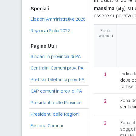
in quattro zone s
a
massima
(
) su 
Speciali
g
essere superata in
Elezioni Amministrative 2026
Regionali Sicilia 2022
Zona
sismica
Pagine Utili
Sindaci in provincia di PA
Centralini Comuni prov. PA
1
Indica l
Prefissi Telefonici prov. PA
dove po
fortissi
CAP comuni in prov. di PA
2
Zona d
Presidenti delle Province
verifica
Presidenti delle Regioni
3
Zona c
Fusione Comuni
soggett
ma rari.