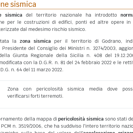
one sismica
ne sismica
del territorio nazionale ha introdotto
norm
he per le costruzioni di edifici, ponti ed altre opere in
erizzate dal medesimo rischio sismico.
rtata la
zona sismica
per il territorio di Godrano, ind
 Presidente del Consiglio dei Ministri n. 3274/2003, aggio
della Giunta Regionale della Sicilia n. 408 del 19.12.2
dificata con la D.G.R. n. 81 del 24 febbraio 2022 e le retti
D.G. n. 64 del 11 marzo 2022.
Zona con pericolosità sismica media dove poss
verificarsi forti terremoti.
giornamento della mappa di
pericolosità sismica
sono stati def
 PCM n. 3519/2006, che ha suddiviso l'intero territorio nazi