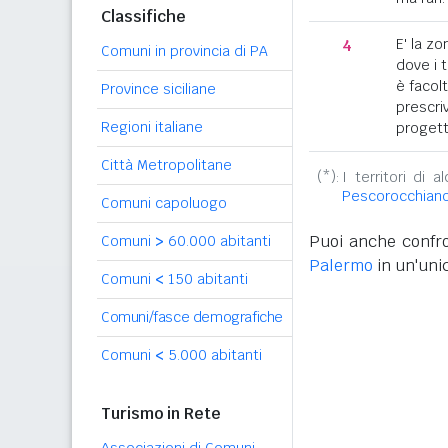
Classifiche
4
E' la z
Comuni in provincia di PA
dove i 
è facol
Province siciliane
prescriv
Regioni italiane
progett
Città Metropolitane
(*):
I territori di 
Pescorocchian
Comuni capoluogo
Puoi anche confro
Comuni
>
60.000 abitanti
Palermo
in un'unic
Comuni
<
150 abitanti
Comuni/fasce demografiche
Comuni
<
5.000 abitanti
Turismo in Rete