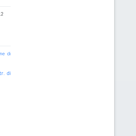
12
ne di
r. di