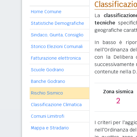
Classificazi
Home Comune
La
classificazio
tecniche
specific
Statistiche Demografiche
geografiche caratt
Sindaco, Giunta, Consiglio
In basso è ripo
Storico Elezioni Comunali
nell'Ordinanza del
con la Delibera 
Fatturazione elettronica
successivamente mo
Scuole Godrano
contenute nella D.
Banche Godrano
Zona sismica
Rischio Sismico
2
Classificazione Climatica
Comuni Limitrofi
I criteri per l'ag
Mappa e Stradario
nell'Ordinanza del