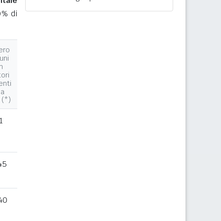
ntale
0% di
ero
uni
n
tori
enti
la
 (*)
1
45
40