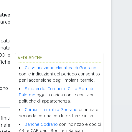
ative
 aree
icata
rnata
003 e
VEDI ANCHE
fiche
Classificazione climatica di Godrano
con le indicazioni del periodo consentito
per l'accensione degli impianti termici.
ono
Sindaci dei Comuni in Città Metr. di
Palermo
oggi in carica con le coalizioni
politiche di appartenenza.
Comuni limitrofi a Godrano
di prima e
seconda corona con le distanze in km.
initi
Banche Godrano
con indirizzo e codici
onale
ABI e CAB degli Sportelli Bancari.