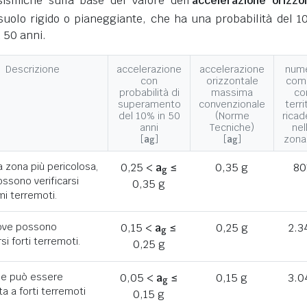
ismiche sulla base del valore dell'
accelerazione orizzo
suolo rigido o pianeggiante, che ha una probabilità del 1
 50 anni.
Descrizione
accelerazione
accelerazione
num
con
orizzontale
com
probabilità di
massima
co
superamento
convenzionale
terri
del 10% in 50
(Norme
ricad
anni
Tecniche)
nel
[
a
]
[
a
]
zona
g
g
a zona più pericolosa,
0,25 <
a
≤
0,35 g
80
g
ssono verificarsi
0,35 g
mi terremoti.
ove possono
0,15 <
a
≤
0,25 g
2.3
g
rsi forti terremoti.
0,25 g
he può essere
0,05 <
a
≤
0,15 g
3.0
g
a a forti terremoti
0,15 g