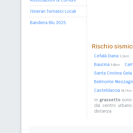
Associazioni di Comuni
Itinerari Tematici Locali
Bandiera Blu 2025
Rischio sismic
Cefalà Diana
3,3km
Baucina
Camp
9,8km
Santa Cristina Gela
Belmonte Mezzag
Casteldaccia
18,7km
In
grassetto
sono r
dal centro urbano
distanza.