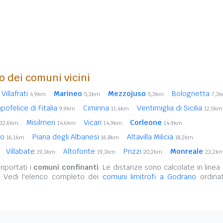
o dei comuni vicini
Villafrati
Marineo
Mezzojuso
Bolognetta
4,9km
5,3km
5,3km
7,3
ofelice di Fitalia
Ciminna
Ventimiglia di Sicilia
9,9km
11,4km
12,5km
Misilmeri
Vicari
Corleone
12,6km
14,6km
14,9km
14,9km
no
Piana degli Albanesi
Altavilla Milicia
16,1km
16,8km
18,2km
Villabate
Altofonte
Prizzi
Monreale
19,3km
19,3km
20,2km
23,2k
iportati i
comuni confinanti
. Le distanze sono calcolate in linea 
. Vedi l'elenco completo dei
comuni limitrofi a Godrano
ordinat