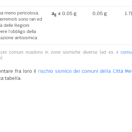
ona meno pericolosa,
a
≤ 0,05 g
0,05 g
1.7
g
terremoti sono rari ed
tà delle Regioni
ere l’obbligo della
azione antisismica.
alcuni comuni ricadono in zone sismiche diverse (ad es. il
comu
o
).
ntare fra loro il
rischio sismico dei comuni della Città Met
a tabella.