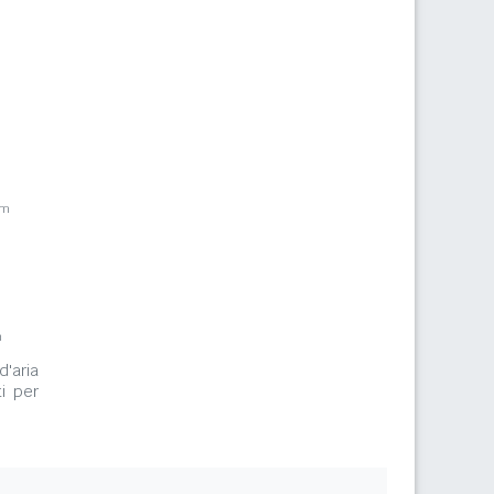
km
m
d'aria
i per