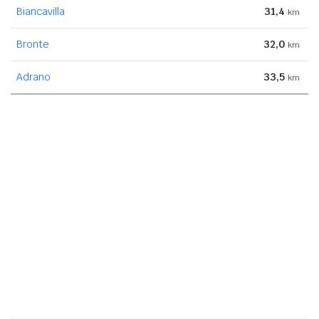
Biancavilla
31,4
km
Bronte
32,0
km
Adrano
33,5
km