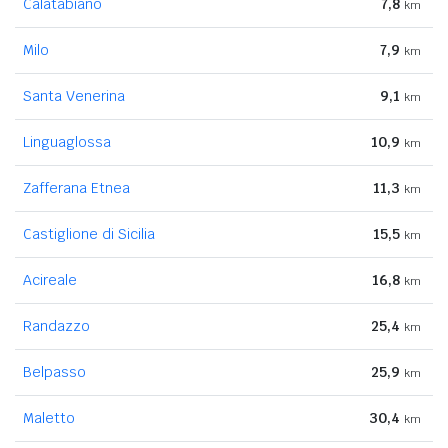
Calatabiano
7,8
km
Milo
7,9
km
Santa Venerina
9,1
km
Linguaglossa
10,9
km
Zafferana Etnea
11,3
km
Castiglione di Sicilia
15,5
km
Acireale
16,8
km
Randazzo
25,4
km
Belpasso
25,9
km
Maletto
30,4
km