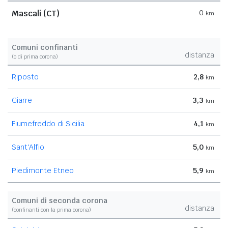
Mascali (CT)
0
km
Comuni confinanti
distanza
(o di prima corona)
Riposto
2,8
km
Giarre
3,3
km
Fiumefreddo di Sicilia
4,1
km
Sant'Alfio
5,0
km
Piedimonte Etneo
5,9
km
Comuni di seconda corona
distanza
(confinanti con la prima corona)