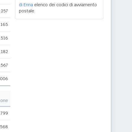
di Enna
elenco dei codici di avviamento
.257
postale.
.165
.516
.182
.567
.006
ione
.799
.568