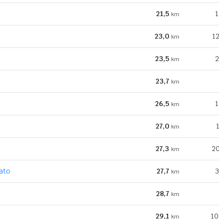
21,5
1
km
23,0
12
km
23,5
2
km
23,7
km
26,5
1
km
27,0
km
27,3
20
km
rato
27,7
3
km
28,7
km
29,1
10
km