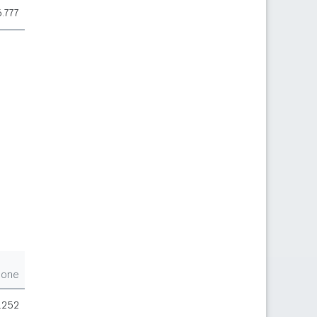
6.777
ione
.252