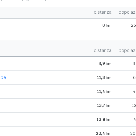
distanza
popolaz
0
25
km
distanza
popolaz
3,9
3
km
epe
11,3
6
km
11,4
4
km
13,7
12
km
13,8
4
km
20,4
20
km