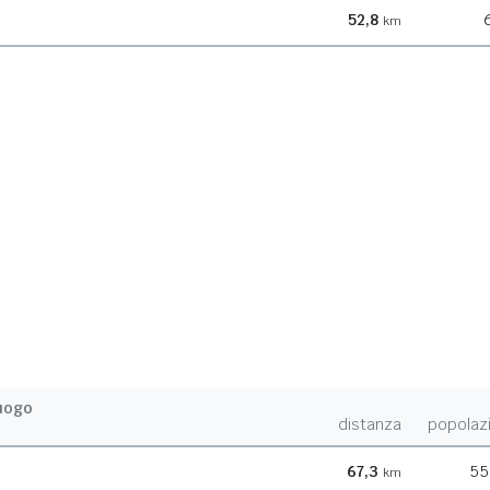
52,8
km
uogo
distanza
popolaz
67,3
55
km