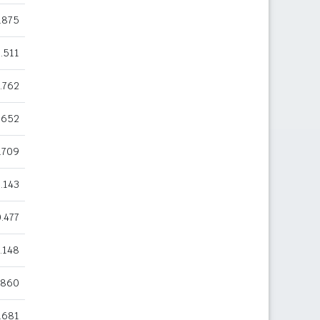
.875
.511
.762
652
.709
1.143
.477
.148
860
.681