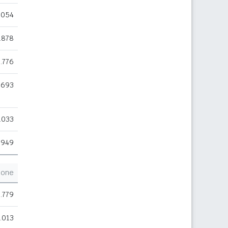
.054
.878
.776
.693
.033
.949
ione
.779
.013