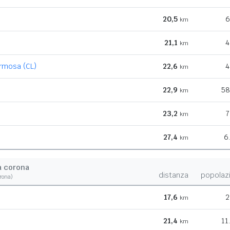
20,5
6
km
21,1
4
km
armosa (CL)
22,6
4
km
22,9
58
km
23,2
7
km
27,4
6
km
a corona
distanza
popolaz
orona)
17,6
2
km
21,4
11
km