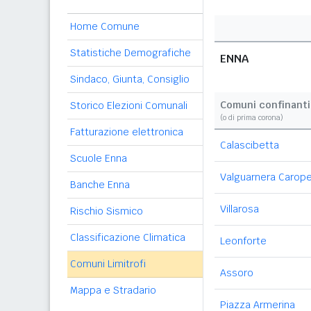
Home Comune
Statistiche Demografiche
ENNA
Sindaco, Giunta, Consiglio
Comuni confinanti
Storico Elezioni Comunali
(o di prima corona)
Fatturazione elettronica
Calascibetta
Scuole Enna
Valguarnera Carop
Banche Enna
Villarosa
Rischio Sismico
Classificazione Climatica
Leonforte
Comuni Limitrofi
Assoro
Mappa e Stradario
Piazza Armerina