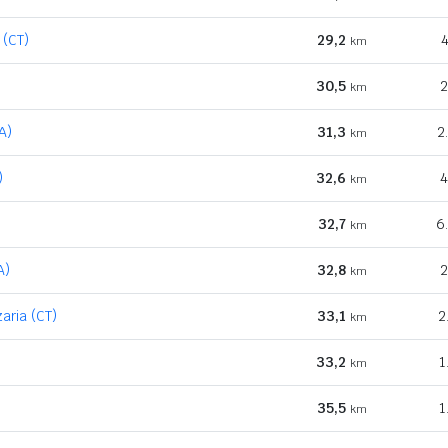
 (CT)
29,2
4
km
30,5
2
km
A)
31,3
2
km
)
32,6
4
km
32,7
6
km
A)
32,8
2
km
aria (CT)
33,1
2
km
33,2
1
km
35,5
1
km