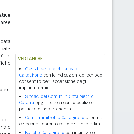
ative
 aree
icata
rnata
003 e
VEDI ANCHE
fiche
Classificazione climatica di
Caltagirone
con le indicazioni del periodo
consentito per l'accensione degli
impianti termici.
ono
Sindaci dei Comuni in Città Metr. di
Catania
oggi in carica con le coalizioni
politiche di appartenenza.
Comuni limitrofi a Caltagirone
di prima
initi
e seconda corona con le distanze in km.
onale
Banche Caltagirone
con indirizzo e