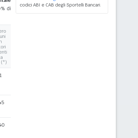
ntale
codici ABI e CAB degli Sportelli Bancari.
0% di
ero
uni
n
tori
enti
la
 (*)
1
45
40