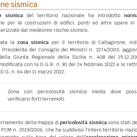
one sismica
ne sismica
del territorio nazionale ha introdotto
norm
he per le costruzioni di edifici, ponti ed altre opere in
erizzate dal medesimo rischio sismico.
tata la
zona sismica
per il territorio di Caltagirone, ind
 Presidente del Consiglio dei Ministri n. 3274/2003, aggio
della Giunta Regionale della Sicilia n. 408 del 19.12.2
dificata con la D.G.R. n. 81 del 24 febbraio 2022 e le retti
D.G. n. 64 del 11 marzo 2022.
Zona con pericolosità sismica media dove poss
verificarsi forti terremoti.
giornamento della mappa di
pericolosità sismica
sono stati def
 PCM n. 3519/2006, che ha suddiviso l'intero territorio nazi