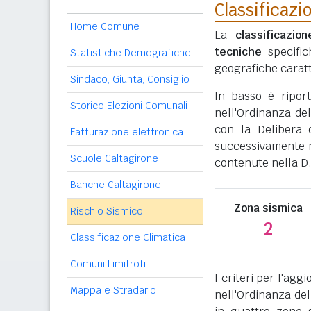
Classificazi
Home Comune
La
classificazio
tecniche
specific
Statistiche Demografiche
geografiche caratt
Sindaco, Giunta, Consiglio
In basso è ripor
Storico Elezioni Comunali
nell'Ordinanza del
con la Delibera 
Fatturazione elettronica
successivamente mo
Scuole Caltagirone
contenute nella D.
Banche Caltagirone
Zona sismica
Rischio Sismico
2
Classificazione Climatica
Comuni Limitrofi
I criteri per l'ag
Mappa e Stradario
nell'Ordinanza del