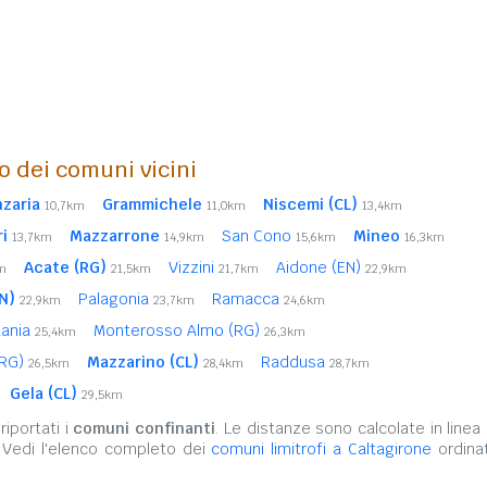
o dei comuni vicini
nzaria
Grammichele
Niscemi (CL)
10,7km
11,0km
13,4km
i
Mazzarrone
San Cono
Mineo
13,7km
14,9km
15,6km
16,3km
Acate (RG)
Vizzini
Aidone (EN)
m
21,5km
21,7km
22,9km
N)
Palagonia
Ramacca
22,9km
23,7km
24,6km
atania
Monterosso Almo (RG)
25,4km
26,3km
(RG)
Mazzarino (CL)
Raddusa
26,5km
28,4km
28,7km
Gela (CL)
29,5km
iportati i
comuni confinanti
. Le distanze sono calcolate in linea 
 Vedi l'elenco completo dei
comuni limitrofi a Caltagirone
ordinat