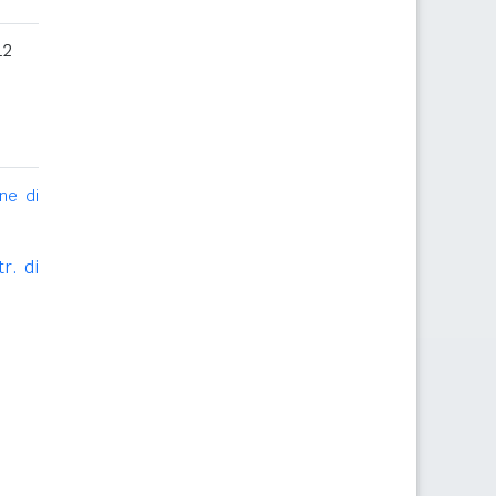
12
ne di
r. di