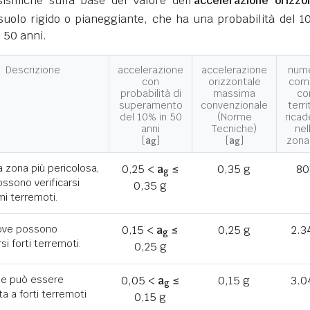
ismiche sulla base del valore dell'
accelerazione orizzo
suolo rigido o pianeggiante, che ha una probabilità del 1
 50 anni.
Descrizione
accelerazione
accelerazione
num
con
orizzontale
com
probabilità di
massima
co
superamento
convenzionale
terri
del 10% in 50
(Norme
ricad
anni
Tecniche)
nel
[
a
]
[
a
]
zona
g
g
a zona più pericolosa,
0,25 <
a
≤
0,35 g
80
g
ssono verificarsi
0,35 g
mi terremoti.
ove possono
0,15 <
a
≤
0,25 g
2.3
g
rsi forti terremoti.
0,25 g
he può essere
0,05 <
a
≤
0,15 g
3.0
g
a a forti terremoti
0,15 g