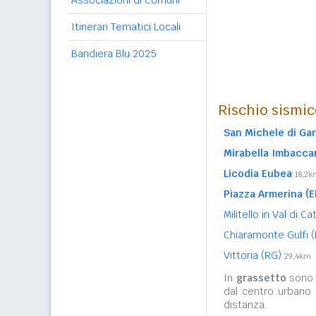
Associazioni di Comuni
Itinerari Tematici Locali
Bandiera Blu 2025
Rischio sismic
San Michele di Ga
Mirabella Imbaccar
Licodia Eubea
18,2k
Piazza Armerina (E
Militello in Val di C
Chiaramonte Gulfi 
Vittoria (RG)
29,4km
In
grassetto
sono r
dal centro urbano.
distanza.