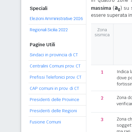
in quattro zone s
a
massima
(
) su 
Speciali
g
essere superata in
Elezioni Amministrative 2026
Regionali Sicilia 2022
Zona
sismica
Pagine Utili
Sindaci in provincia di CT
Centralini Comuni prov. CT
1
Indica l
Prefissi Telefonici prov. CT
dove po
fortissi
CAP comuni in prov. di CT
2
Zona d
Presidenti delle Province
verifica
Presidenti delle Regioni
3
Zona c
Fusione Comuni
soggett
ma rari.