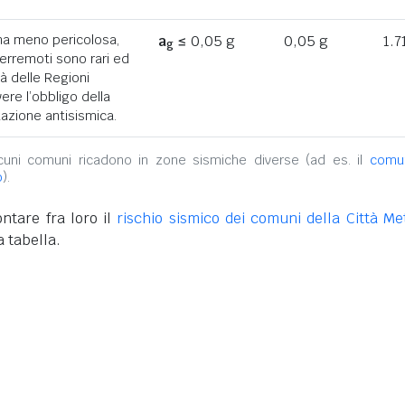
ona meno pericolosa,
a
≤ 0,05 g
0,05 g
1.7
g
terremoti sono rari ed
tà delle Regioni
ere l’obbligo della
azione antisismica.
alcuni comuni ricadono in zone sismiche diverse (ad es. il
comu
o
).
ntare fra loro il
rischio sismico dei comuni della Città Met
 tabella.