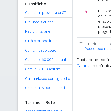
Classifiche
4
E' la z
Comuni in provincia di CT
dove i 
è facol
Province siciliane
prescriv
Regioni italiane
progett
Città Metropolitane
(*):
I territori di 
Pescorocchian
Comuni capoluogo
Puoi anche confro
Comuni
>
60.000 abitanti
Catania
in un'unica
Comuni
<
150 abitanti
Comuni/fasce demografiche
Comuni
<
5.000 abitanti
Turismo in Rete