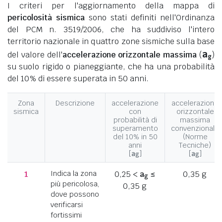
I criteri per l'aggiornamento della mappa di
pericolosità sismica
sono stati definiti nell'Ordinanza
del PCM n. 3519/2006, che ha suddiviso l'intero
territorio nazionale in quattro zone sismiche sulla base
a
del valore dell'
accelerazione orizzontale massima
(
)
g
su suolo rigido o pianeggiante, che ha una probabilità
del 10% di essere superata in 50 anni.
Zona
Descrizione
accelerazione
accelerazione
sismica
con
orizzontale
probabilità di
massima
superamento
convenzionale
del 10% in 50
(Norme
anni
Tecniche)
[
a
]
[
a
]
g
g
1
Indica la zona
0,25 <
a
≤
0,35 g
g
più pericolosa,
0,35 g
dove possono
verificarsi
fortissimi