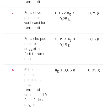
terremoti.
2
Zona dove
0,15 <
a
≤
0,25 g
g
possono
0,25 g
verificarsi forti
terremoti.
3
Zona che può
0,05 <
a
≤
0,15 g
g
essere
0,15 g
soggetta a
forti terremoti
ma rari.
4
E' la zona
a
≤ 0,05 g
0,05 g
g
meno
pericolosa,
dove i
terremoti
sono rari ed è
facoltà delle
Regioni