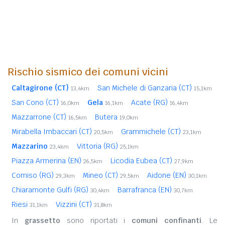
Rischio sismico dei comuni vicini
Caltagirone (CT)
San Michele di Ganzaria (CT)
13,4km
15,1km
San Cono (CT)
Gela
Acate (RG)
16,0km
16,1km
16,4km
Mazzarrone (CT)
Butera
16,5km
19,0km
Mirabella Imbaccari (CT)
Grammichele (CT)
20,5km
23,1km
Mazzarino
Vittoria (RG)
23,4km
25,1km
Piazza Armerina (EN)
Licodia Eubea (CT)
26,5km
27,9km
Comiso (RG)
Mineo (CT)
Aidone (EN)
29,3km
29,5km
30,1km
Chiaramonte Gulfi (RG)
Barrafranca (EN)
30,4km
30,7km
Riesi
Vizzini (CT)
31,1km
31,8km
In
grassetto
sono riportati i
comuni confinanti
. Le